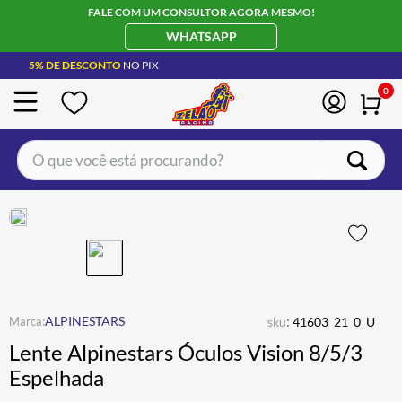
FALE COM UM CONSULTOR AGORA MESMO!
WHATSAPP
5% DE DESCONTO
NO PIX
0
O que você está procurando?
TERMOS MAIS BUSCADOS
CAPACETE LS2
1
º
JAQUETA
2
º
BOTA
3
º
ÓCULOS SOLAR
:
4
º
ALPINESTARS
sku
41603_21_0_U
Lente Alpinestars Óculos Vision 8/5/3
LUVA
5
º
Espelhada
BAU
6
º