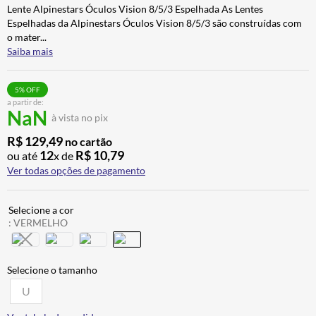
Lente Alpinestars Óculos Vision 8/5/3 Espelhada As Lentes
ALPINESTAR
7
º
Espelhadas da Alpinestars Óculos Vision 8/5/3 são construídas com
CALÇA
8
º
o mater
...
Saiba mais
BOTAS
9
º
AIROH
10
º
5
% OFF
a partir de:
NaN
à vista no pix
R$
129
,
49
no cartão
12
R$
10
,
79
ou até
x de
Ver todas opções de pagamento
:
VERMELHO
U