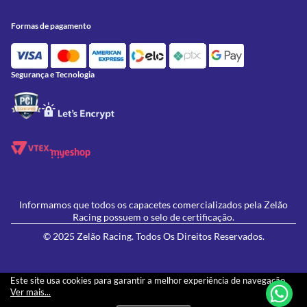
Trocas e Devoluções
Acessórios
Onde Estamos
Formas de Pagamento
Utilidades
Formas de pagamento
Contato
Política de Frete Grátis
GIVI
Blog
Política de Privacidade
Feminino
Oficina/Serviços
Política de Campanhas e promoções
Lançamentos
Segurança e Tecnologia
Ofertas
Informamos que todos os capacetes comercializados pela Zelão
Racing possuem o selo de certificação.
© 2025 Zelão Racing. Todos Os Direitos Reservados.
Este site usa cookies para garantir a melhor experiência de navegação.
Ver mais...