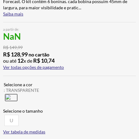
Forecast. O kit contém 6 boninas. cada bobina possuim 45mm de
BAU
7
º
largura, para maior visibilidade e pratic
...
Saiba mais
CALÇA
8
º
AIROH
9
º
a partir de:
NaN
BOTAS
10
º
R$
149
,
99
R$
128
,
99
no cartão
12
R$
10
,
74
ou até
x de
Ver todas opções de pagamento
:
TRANSPARENTE
U
Ver tabela de medidas