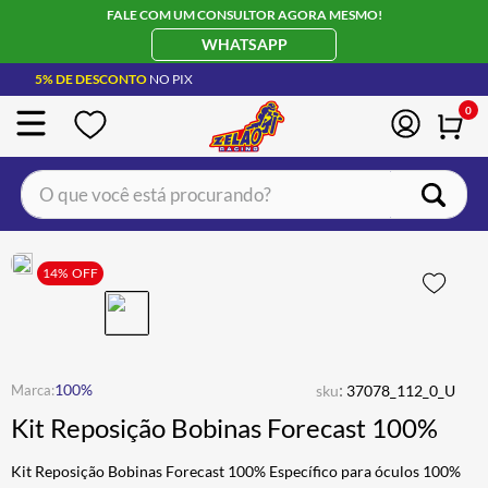
FALE COM UM CONSULTOR AGORA MESMO!
WHATSAPP
5% DE DESCONTO
NO PIX
0
O que você está procurando?
TERMOS MAIS BUSCADOS
CAPACETE LS2
14%
OFF
1
º
BOTA
2
º
JAQUETA
3
º
ÓCULOS SOLAR
:
4
º
100%
sku
37078_112_0_U
Kit Reposição Bobinas Forecast 100%
LUVA
5
º
ALPINESTAR
6
º
Kit Reposição Bobinas Forecast 100% Específico para óculos 100%