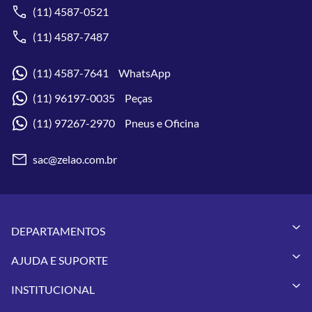
(11) 4587-0521
(11) 4587-7487
(11) 4587-7641 WhatsApp
(11) 96197-0035 Peças
(11) 97267-2970 Pneus e Oficina
sac@zelao.com.br
DEPARTAMENTOS
Capacetes
AJUDA E SUPORTE
Vestuários
Minha Conta
Pneus
INSTITUCIONAL
Meus Pedidos
Peças
Conheça a Zelão Racing