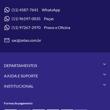
(11) 4587-7641 WhatsApp
(11) 96197-0035 Peças
(11) 97267-2970 Pneus e Oficina
sac@zelao.com.br
DEPARTAMENTOS
Capacetes
AJUDA E SUPORTE
Vestuários
Minha Conta
Pneus
INSTITUCIONAL
Meus Pedidos
Peças
Conheça a Zelão Racing
Trocas e Devoluções
Acessórios
Onde Estamos
Formas de Pagamento
Utilidades
Formas de pagamento
Contato
Política de Frete Grátis
GIVI