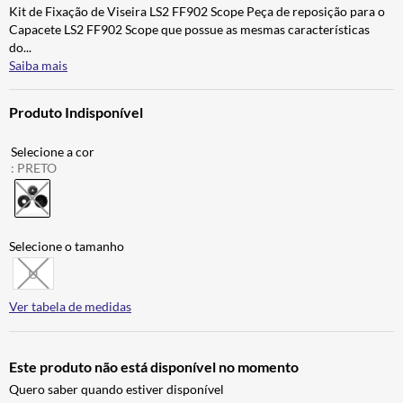
Kit de Fixação de Viseira LS2 FF902 Scope Peça de reposição para o
ALPINESTAR
7
º
Capacete LS2 FF902 Scope que possue as mesmas características
AIROH
8
º
do
...
Saiba mais
CALÇA
9
º
BOTAS
10
º
Produto Indisponível
:
PRETO
U
Ver tabela de medidas
Este produto não está disponível no momento
Quero saber quando estiver disponível