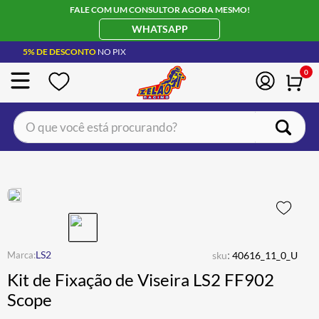
FALE COM UM CONSULTOR AGORA MESMO!
WHATSAPP
5% DE DESCONTO
NO PIX
0
O que você está procurando?
TERMOS MAIS BUSCADOS
CAPACETE LS2
1
º
BOTA
2
º
JAQUETA
3
º
ÓCULOS SOLAR
:
4
º
LS2
sku
40616_11_0_U
Kit de Fixação de Viseira LS2 FF902
LUVA
5
º
Scope
BAU
6
º