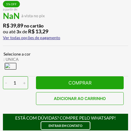
BAU
7
º
5
% OFF
a partir de:
NaN
CALÇA
8
º
à vista no pix
AIROH
9
º
R$
39
,
89
no cartão
R$
13
,
29
ou até
3
x de
BOTAS
10
º
Ver todas opções de pagamento
:
UNICA
-
1
+
COMPRAR
ADICIONAR AO CARRINHO
ESTÁ COM DÚVIDAS? COMPRE PELO WHATSAPP!
ENTRAR EM CONTATO