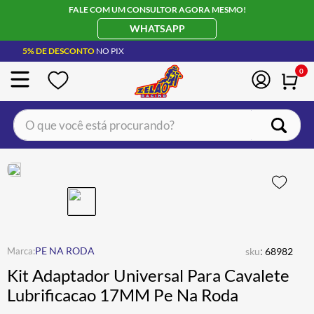
FALE COM UM CONSULTOR AGORA MESMO!
WHATSAPP
5% DE DESCONTO
NO PIX
0
O que você está procurando?
TERMOS MAIS BUSCADOS
CAPACETE LS2
1
º
BOTA
2
º
JAQUETA
3
º
ÓCULOS SOLAR
:
4
º
PE NA RODA
sku
68982
Kit Adaptador Universal Para Cavalete
LUVA
5
º
Lubrificacao 17MM Pe Na Roda
ALPINESTAR
6
º