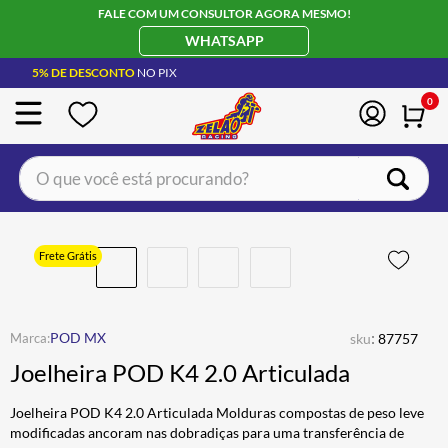
FALE COM UM CONSULTOR AGORA MESMO!
WHATSAPP
5% DE DESCONTO
NO PIX
0
O que você está procurando?
TERMOS MAIS BUSCADOS
CAPACETE LS2
1
º
Frete Grátis
BOTA
2
º
JAQUETA
3
º
:
POD MX
sku
87757
ÓCULOS SOLAR
4
º
Joelheira POD K4 2.0 Articulada
LUVA
5
º
Joelheira POD K4 2.0 Articulada Molduras compostas de peso leve
BAU
6
º
modificadas ancoram nas dobradiças para uma transferência de