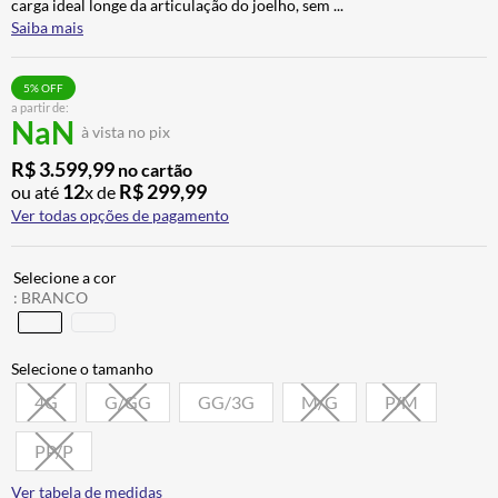
carga ideal longe da articulação do joelho, sem
...
CALÇA
7
º
Saiba mais
ALPINESTAR
8
º
5
% OFF
AIROH
9
º
a partir de:
NaN
à vista no pix
BOTAS
10
º
R$
3
.
599
,
99
no cartão
12
R$
299
,
99
ou até
x de
Ver todas opções de pagamento
:
BRANCO
4G
G/GG
GG/3G
M/G
P/M
PP/P
Ver tabela de medidas