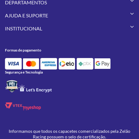
DEPARTAMENTOS
Capacetes
AJUDA E SUPORTE
Vestuários
Minha Conta
Pneus
INSTITUCIONAL
Meus Pedidos
Peças
Conheça a Zelão Racing
Trocas e Devoluções
Acessórios
Onde Estamos
Formas de Pagamento
Utilidades
Formas de pagamento
Contato
Política de Frete Grátis
GIVI
Blog
Política de Privacidade
Feminino
Oficina/Serviços
Política de Campanhas e promoções
Lançamentos
Segurança e Tecnologia
Ofertas
Informamos que todos os capacetes comercializados pela Zelão
Racing possuem o selo de certificação.