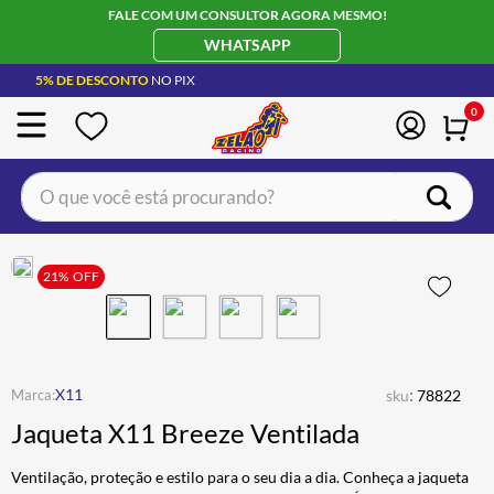
FALE COM UM CONSULTOR AGORA MESMO!
WHATSAPP
5% DE DESCONTO
NO PIX
0
O que você está procurando?
TERMOS MAIS BUSCADOS
CAPACETE LS2
21%
OFF
1
º
BOTA
2
º
JAQUETA
3
º
ÓCULOS SOLAR
:
4
º
X11
sku
78822
Jaqueta X11 Breeze Ventilada
LUVA
5
º
BAU
6
º
Ventilação, proteção e estilo para o seu dia a dia. Conheça a jaqueta