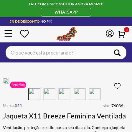
FALE COM UM CONSULTOR AGORA MESMO!
WHATSAPP
5% DE DESCONTO
NO PIX
0
O que você está procurando?
TERMOS MAIS BUSCADOS
CAPACETE LS2
1
º
BOTA
2
º
Feminino
JAQUETA
3
º
ÓCULOS SOLAR
:
4
º
X11
sku
76036
Jaqueta X11 Breeze Feminina Ventilada
LUVA
5
º
ALPINESTAR
6
º
Ventilação, proteção e estilo para o seu dia a dia. Conheça a jaqueta