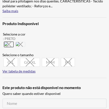
ideal para pilotagem nos dias quentes. CARACTERÍSTICAS - Tecido
BAU
7
º
poliéster ventilado; - Reforços e
...
Saiba mais
CALÇA
8
º
AIROH
9
º
Produto Indisponível
BOTAS
10
º
:
PRETO
G-L
GG-XL
M-M
P-S
Ver tabela de medidas
Este produto não está disponível no momento
Quero saber quando estiver disponível