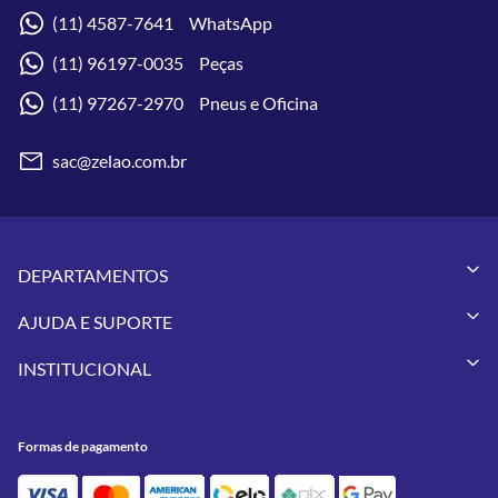
(11) 4587-7641 WhatsApp
(11) 96197-0035 Peças
(11) 97267-2970 Pneus e Oficina
sac@zelao.com.br
DEPARTAMENTOS
Capacetes
AJUDA E SUPORTE
Vestuários
Minha Conta
Pneus
INSTITUCIONAL
Meus Pedidos
Peças
Conheça a Zelão Racing
Trocas e Devoluções
Acessórios
Onde Estamos
Formas de Pagamento
Utilidades
Formas de pagamento
Contato
Política de Frete Grátis
GIVI
Blog
Política de Privacidade
Feminino