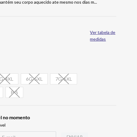
 mantém seu corpo aquecido ate mesmo nos dias m
...
Ver tabela de
medidas
G-4XL
6G-5XL
7G-6XL
P-S
vel no momento
vel
ENVIAR