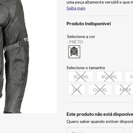
uma peça altamente versátil e que
Saiba mais
Produto Indisponível
:
PRETO
3G-2XL
4G-3XL
5
G-L
GG-XL
M-M
Este produto não está disponí
Quero saber quando estiver disponí