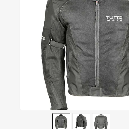
CALÇA
9
º
BOTAS
10
º