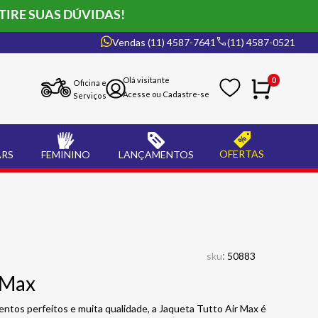
TIRE SUAS DÚVIDAS!
Vendas (11) 4587-7641
(11) 4587-0521
0
Oficina e
Serviços
OFERTAS
ARS
FEMININO
LANÇAMENTOS
:
sku
50883
 Max
tos perfeitos e muita qualidade, a Jaqueta Tutto Air Max é