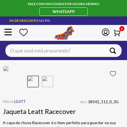
FALE COM UM CONSULTOR AGORA MESMO!
WHATSAPP
5% DE DESCONTO
NO PIX
0
O que você está procurando?
TERMOS MAIS BUSCADOS
CAPACETE LS2
1
º
BOTA
2
º
JAQUETA
3
º
ÓCULOS SOLAR
:
4
º
LEATT
sku
38542_112_0_3G
Jaqueta Leatt Racecover
LUVA
5
º
BAU
6
º
A capa de chuva Racecover é o item perfeito para guardar na sua