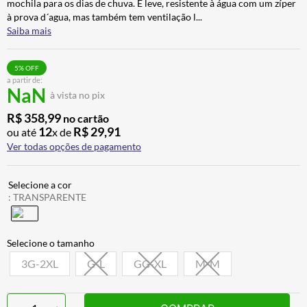
mochila para os dias de chuva. É leve, resistente à água com um zíper
CALÇA
7
º
à prova d´agua, mas também tem ventilação l
...
Saiba mais
ALPINESTAR
8
º
AIROH
9
º
5
% OFF
a partir de:
BOTAS
10
º
NaN
à vista no pix
R$
358
,
99
no cartão
12
R$
29
,
91
ou até
x de
Ver todas opções de pagamento
:
TRANSPARENTE
3G-2XL
G-L
GG-XL
M-M