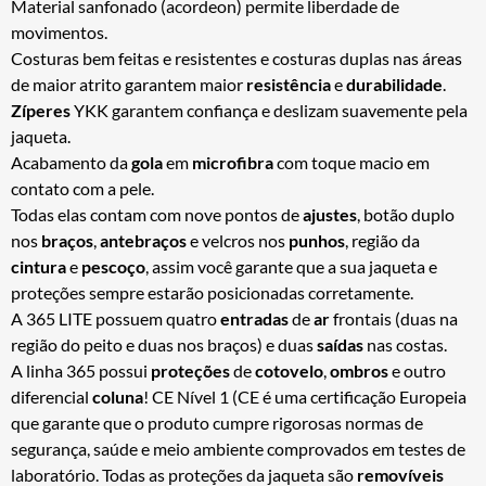
Material sanfonado (acordeon) permite liberdade de
movimentos.
Costuras bem feitas e resistentes e costuras duplas nas áreas
de maior atrito garantem maior
resistência
e
durabilidade
.
Zíperes
YKK garantem confiança e deslizam suavemente pela
jaqueta.
Acabamento da
gola
em
microfibra
com toque macio em
contato com a pele.
Todas elas contam com nove pontos de
ajustes
, botão duplo
nos
braços
,
antebraços
e velcros nos
punhos
, região da
cintura
e
pescoço
, assim você garante que a sua jaqueta e
proteções sempre estarão posicionadas corretamente.
A 365 LITE possuem quatro
entradas
de
ar
frontais (duas na
região do peito e duas nos braços) e duas
saídas
nas costas.
A linha 365 possui
proteções
de
cotovelo
,
ombros
e outro
diferencial
coluna
! CE Nível 1 (CE é uma certificação Europeia
que garante que o produto cumpre rigorosas normas de
segurança, saúde e meio ambiente comprovados em testes de
laboratório. Todas as proteções da jaqueta são
removíveis