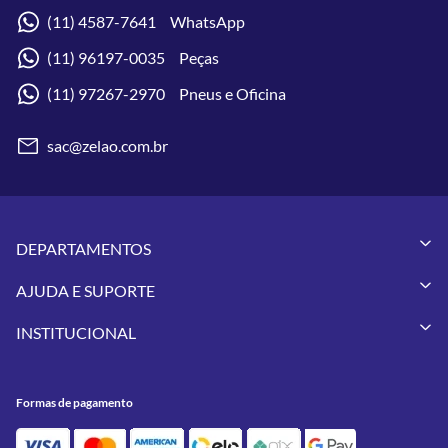
(11) 4587-7641 WhatsApp
(11) 96197-0035 Peças
(11) 97267-2970 Pneus e Oficina
sac@zelao.com.br
DEPARTAMENTOS
Capacetes
AJUDA E SUPORTE
Vestuários
Minha Conta
Pneus
INSTITUCIONAL
Meus Pedidos
Peças
Conheça a Zelão Racing
Trocas e Devoluções
Acessórios
Onde Estamos
Formas de Pagamento
Utilidades
Formas de pagamento
Contato
Política de Frete Grátis
GIVI
Blog
Política de Privacidade
Feminino