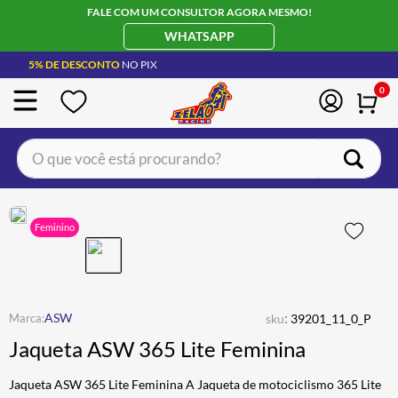
FALE COM UM CONSULTOR AGORA MESMO!
WHATSAPP
5% DE DESCONTO
NO PIX
0
O que você está procurando?
TERMOS MAIS BUSCADOS
CAPACETE LS2
1
º
Feminino
BOTA
2
º
JAQUETA
3
º
ÓCULOS SOLAR
:
4
º
ASW
sku
39201_11_0_P
Jaqueta ASW 365 Lite Feminina
LUVA
5
º
BAU
6
º
Jaqueta ASW 365 Lite Feminina A Jaqueta de motociclismo 365 Lite