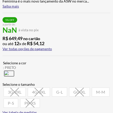
Feminina é o mais novo lançamento da ASW no merca
...
ALPINESTAR
7
º
Saiba mais
AIROH
8
º
5
% OFF
CALÇA
9
º
a partir de:
NaN
à vista no pix
BOTAS
10
º
R$
649
,
49
no cartão
12
R$
54
,
12
ou até
x de
Ver todas opções de pagamento
:
PRETO
3G-2XL
4G-3XL
G-L
GG-XL
M-M
P-S
PP-XS
Ver tabela de medidas