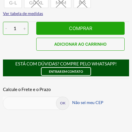
G-L
GG-XL
M-M
P-S
Ver tabela de medidas
-
1
+
COMPRAR
ADICIONAR AO CARRINHO
ESTÁ COM DÚVIDAS? COMPRE PELO WHATSAPP!
ENTRAR EM CONTATO
Não sei meu CEP