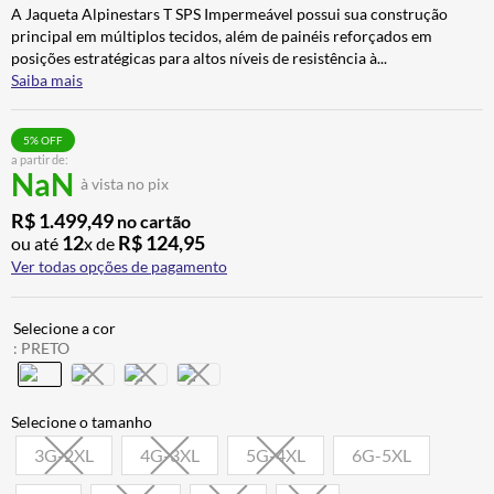
A Jaqueta Alpinestars T SPS Impermeável possui sua construção
ALPINESTAR
7
º
principal em múltiplos tecidos, além de painéis reforçados em
AIROH
8
º
posições estratégicas para altos níveis de resistência à
...
Saiba mais
CALÇA
9
º
BOTAS
10
º
5
% OFF
a partir de:
NaN
à vista no pix
R$
1
.
499
,
49
no cartão
12
R$
124
,
95
ou até
x de
Ver todas opções de pagamento
:
PRETO
3G-2XL
4G-3XL
5G-4XL
6G-5XL