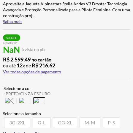
Aproveite a Jaqueta Alpinestars Stella Andes V3 Drystar Tecnologia
CALÇA
7
º
Avançada e Proteção Personalizada para a Pilota Feminina. Com uma
ALPINESTAR
8
º
construção proj
...
Saiba mais
AIROH
9
º
BOTAS
10
º
5
% OFF
a partir de:
NaN
à vista no pix
R$
2
.
599
,
49
no cartão
12
R$
216
,
62
ou até
x de
Ver todas opções de pagamento
:
PRETO/CINZA ESCURO
3G-2XL
G-L
GG-XL
M-M
P-S