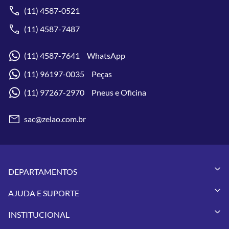
(11) 4587-0521
(11) 4587-7487
(11) 4587-7641 WhatsApp
(11) 96197-0035 Peças
(11) 97267-2970 Pneus e Oficina
sac@zelao.com.br
DEPARTAMENTOS
Capacetes
AJUDA E SUPORTE
Vestuários
Minha Conta
Pneus
INSTITUCIONAL
Meus Pedidos
Peças