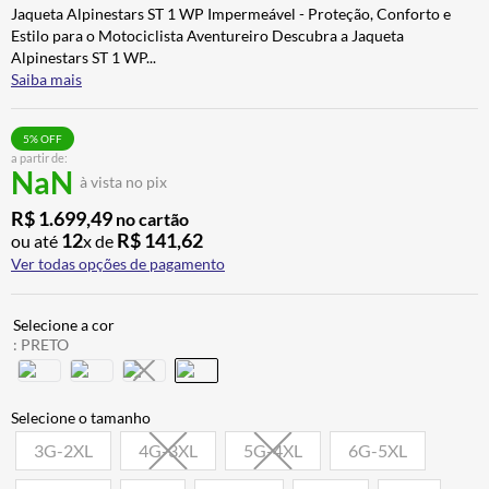
Jaqueta Alpinestars ST 1 WP Impermeável - Proteção, Conforto e
ALPINESTAR
7
º
Estilo para o Motociclista Aventureiro Descubra a Jaqueta
AIROH
8
º
Alpinestars ST 1 WP
...
Saiba mais
CALÇA
9
º
BOTAS
10
º
5
% OFF
a partir de:
NaN
à vista no pix
R$
1
.
699
,
49
no cartão
12
R$
141
,
62
ou até
x de
Ver todas opções de pagamento
:
PRETO
3G-2XL
4G-3XL
5G-4XL
6G-5XL