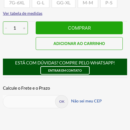
7G-6XL
G-L
GG-XL
M-M
P-S
Ver tabela de medidas
-
1
+
COMPRAR
ADICIONAR AO CARRINHO
ESTÁ COM DÚVIDAS? COMPRE PELO WHATSAPP!
ENTRAR EM CONTATO
Não sei meu CEP