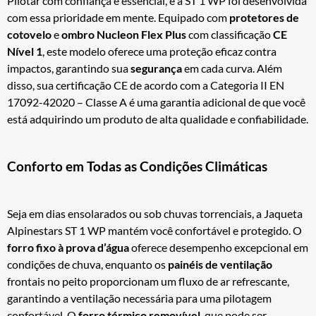
Pilotar com confiança é essencial, e a ST 1 WP foi desenvolvida
com essa prioridade em mente. Equipado com
protetores de
cotovelo
e
ombro Nucleon Flex Plus
com classificação
CE
Nível 1
, este modelo oferece uma proteção eficaz contra
impactos, garantindo sua
segurança
em cada curva. Além
disso, sua certificação CE de acordo com a Categoria II EN
17092-42020 – Classe A é uma garantia adicional de que você
está adquirindo um produto de alta qualidade e confiabilidade.
Conforto em Todas as Condições Climáticas
Seja em dias ensolarados ou sob chuvas torrenciais, a Jaqueta
Alpinestars ST 1 WP mantém você confortável e protegido. O
forro fixo à prova d’água
oferece desempenho excepcional em
condições de chuva, enquanto os
painéis de ventilação
frontais no peito proporcionam um fluxo de ar refrescante,
garantindo a ventilação necessária para uma pilotagem
confortável. O
forro térmico removível
, que pode ser