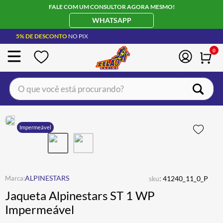
FALE COM UM CONSULTOR AGORA MESMO!
WHATSAPP
5% DE DESCONTO
NO PIX
0
O que você está procurando?
TERMOS MAIS BUSCADOS
CAPACETE LS2
1
º
Impermeável
BOTA
2
º
JAQUETA
3
º
ÓCULOS SOLAR
:
4
º
ALPINESTARS
sku
41240_11_0_P
Jaqueta Alpinestars ST 1 WP
LUVA
5
º
Impermeável
BAU
6
º