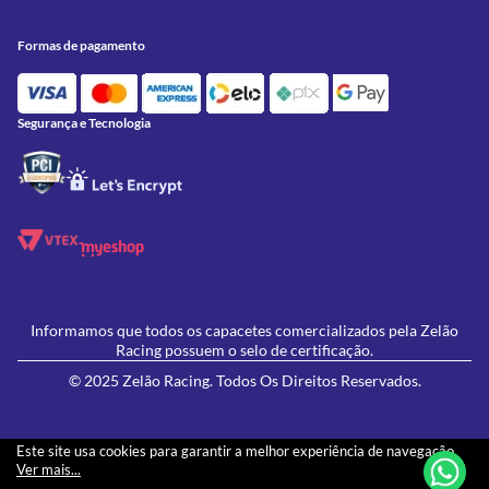
Conheça a Zelão Racing
Trocas e Devoluções
Acessórios
Onde Estamos
Formas de Pagamento
Utilidades
Formas de pagamento
Contato
Política de Frete Grátis
GIVI
Blog
Política de Privacidade
Feminino
Oficina/Serviços
Política de Campanhas e promoções
Lançamentos
Segurança e Tecnologia
Ofertas
Informamos que todos os capacetes comercializados pela Zelão
Racing possuem o selo de certificação.
© 2025 Zelão Racing. Todos Os Direitos Reservados.
Este site usa cookies para garantir a melhor experiência de navegação.
Ver mais...