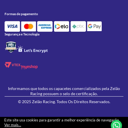
Conheça a Zelão Racing
Trocas e Devoluções
Acessórios
Onde Estamos
Formas de Pagamento
Utilidades
Formas de pagamento
Contato
Política de Frete Grátis
GIVI
Blog
Política de Privacidade
Feminino
Oficina/Serviços
Política de Campanhas e promoções
Lançamentos
Segurança e Tecnologia
Ofertas
Informamos que todos os capacetes comercializados pela Zelão
Racing possuem o selo de certificação.
© 2025 Zelão Racing. Todos Os Direitos Reservados.
Este site usa cookies para garantir a melhor experiência de navegação.
Ver mais...