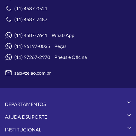
(11) 4587-0521
(11) 4587-7487
(11) 4587-7641 WhatsApp
(11) 96197-0035 Peças
(11) 97267-2970 Pneus e Oficina
sac@zelao.com.br
DEPARTAMENTOS
Capacetes
AJUDA E SUPORTE
Vestuários
Minha Conta
Pneus
INSTITUCIONAL
Meus Pedidos
Peças