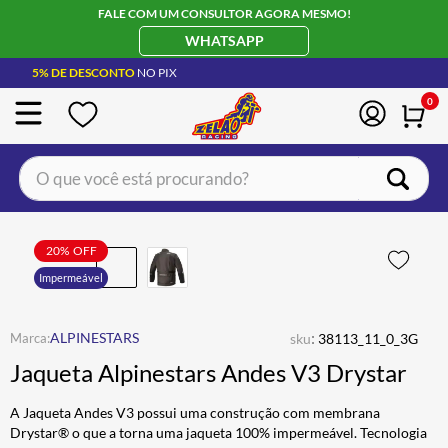
FALE COM UM CONSULTOR AGORA MESMO!
WHATSAPP
5% DE DESCONTO
NO PIX
0
O que você está procurando?
TERMOS MAIS BUSCADOS
CAPACETE LS2
20%
OFF
1
º
Impermeável
BOTA
2
º
JAQUETA
3
º
:
ALPINESTARS
sku
38113_11_0_3G
ÓCULOS SOLAR
4
º
Jaqueta Alpinestars Andes V3 Drystar
LUVA
5
º
A Jaqueta Andes V3 possui uma construção com membrana
BAU
6
º
Drystar® o que a torna uma jaqueta 100% impermeável. Tecnologia