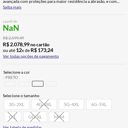
avançada com proteções para maior resistência a abrasão, e com
...
CALÇA
7
º
Saiba mais
ALPINESTAR
8
º
a partir de:
AIROH
9
º
NaN
BOTAS
10
º
R$
2
.
599
,
49
R$
2
.
078
,
99
no cartão
12
R$
173
,
24
ou até
x de
Ver todas opções de pagamento
:
PRETO
3G-2XL
4G-3XL
5G-4XL
6G-5XL
G-L
GG-XL
M-M
Ver tabela de medidas