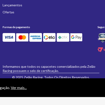
Lançamentos
Ofertas
Formas de pagamento
Segur
Informamos que todos os capacetes comercializados pela Zelão
Racing possuem o selo de certificação.
© 2025 Zelão Racing. Todos Os Direitos Reservados.
egação.
Ver mais...
necessariamente valem para a loja física 'Zelão Racing', e somente são válidos para
vamente formulados e aceitos não se aplicarão eventuais alterações posteriores de pr
ESPORTIVOS E ACESSORIOS PARA MOTOCICLETAS LTDA EPP - CNPJ: 21.766.612/0