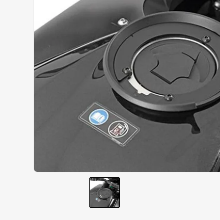
AIROH
9
º
BOTAS
10
º