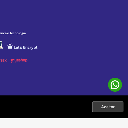
ança e Tecnologia
Aceitar
 as compras efetuadas no ato da sua exibição. Apenas aos pedidos
eço. |
001-60 |
sac@zelao.com.br