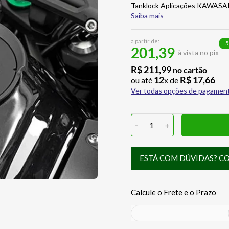
Tanklock Aplicações KAWASAK
Saiba mais
a partir de:
5
201,39
à vista no pix
R$
211
,
99
no cartão
12
R$
17
,
66
ou até
x de
Ver todas opções de pagamen
-
1
+
ESTÁ COM DÚVIDAS? C