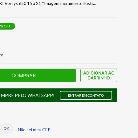
I Versys 650 15 à 21 *Imagem meramente ilustr
...
% OFF
to
ADICIONAR AO
COMPRAR
CARRINHO
OMPRE PELO WHATSAPP!
ENTRAR EM CONTATO
Não sei meu CEP