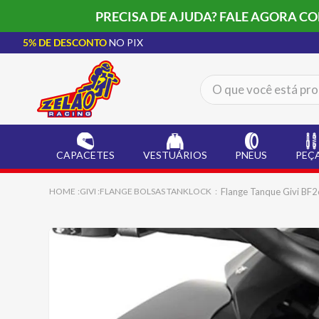
PRECISA DE AJUDA? FALE AGORA C
5% DE DESCONTO
NO PIX
O que você está procur
TERMOS MAIS BUSCADOS
CAPACETE LS2
1
º
CAPACETES
VESTUÁRIOS
PNEUS
PEÇ
BOTA
2
º
JAQUETA
3
º
Flange Tanque Givi BF2
GIVI
FLANGE BOLSAS TANKLOCK
ÓCULOS SOLAR
4
º
LUVA
5
º
ALPINESTAR
6
º
BAU
7
º
CALÇA
8
º