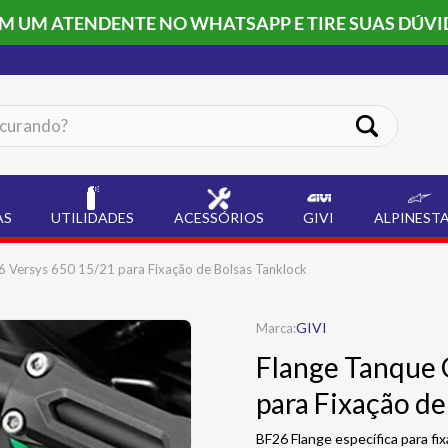
OM UM ATENDENTE NO WHATSAPP E TIRE SUAS DÚVI
ando?
AS
UTILIDADES
ACESSÓRIOS
GIVI
ALPINEST
6 Versys 650 15/21 para Fixação de Bolsas Tanklock
GIVI
Flange Tanque 
para Fixação de
BF26 Flange específica para f