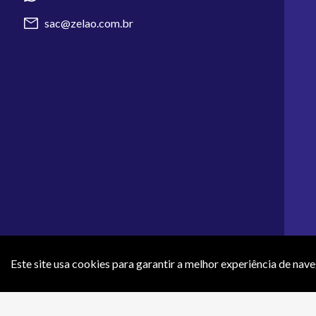
sac@zelao.com.br
Este site usa cookies para garantir a melhor experiência de nav
Os preços e condições de pagamento apresentados neste site não 
efeti
ZR COMERCIO DE ARTIGOS 