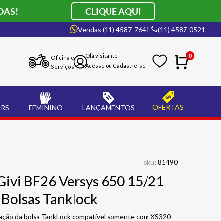
DAS!
CLIQUE AQUI
Vendas (11) 4587-7641
(11) 4587-0521
0
Oficina e
Serviços
OFERTAS
ARS
FEMININO
LANÇAMENTOS
:
sku
81490
Givi BF26 Versys 650 15/21
 Bolsas Tanklock
ixação da bolsa TankLock compatível somente com XS320