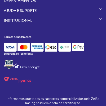
DEPARTAMENTOS
Capacetes
AJUDA E SUPORTE
Vestuários
Minha Conta
Pneus
INSTITUCIONAL
Meus Pedidos
Peças
Conheça a Zelão Racing
Trocas e Devoluções
Acessórios
Onde Estamos
Formas de Pagamento
Utilidades
Formas de pagamento
Contato
Política de Frete Grátis
GIVI
Blog
Política de Privacidade
Feminino
Oficina/Serviços
Política de Campanhas e promoções
Lançamentos
Segurança e Tecnologia
Ofertas
Informamos que todos os capacetes comercializados pela Zelão
Racing possuem o selo de certificação.