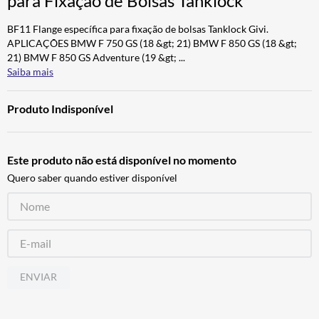
para Fixação de Bolsas Tanklock
ALPINESTAR
7
º
BF11 Flange específica para fixação de bolsas Tanklock Givi.
AIROH
8
º
APLICAÇÕES BMW F 750 GS (18 &gt; 21) BMW F 850 GS (18 &gt;
21) BMW F 850 GS Adventure (19 &gt;
...
CALÇA
9
º
Saiba mais
BOTAS
10
º
Produto Indisponível
Este produto não está disponível no momento
Quero saber quando estiver disponível
ENVIAR