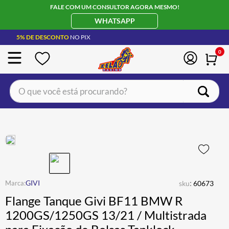
FALE COM UM CONSULTOR AGORA MESMO!
WHATSAPP
5% DE DESCONTO
NO PIX
0
O que você está procurando?
TERMOS MAIS BUSCADOS
CAPACETE LS2
1
º
BOTA
2
º
JAQUETA
3
º
ÓCULOS SOLAR
:
4
º
GIVI
sku
60673
Flange Tanque Givi BF11 BMW R
LUVA
5
º
1200GS/1250GS 13/21 / Multistrada
BAU
6
º