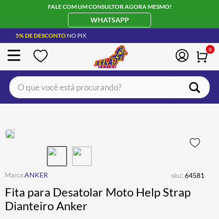
FALE COM UM CONSULTOR AGORA MESMO!
WHATSAPP
5% DE DESCONTO
NO PIX
0
O que você está procurando?
TERMOS MAIS BUSCADOS
CAPACETE LS2
1
º
BOTA
2
º
JAQUETA
3
º
ÓCULOS SOLAR
:
4
º
ANKER
sku
64581
Fita para Desatolar Moto Help Strap
LUVA
5
º
Dianteiro Anker
BAU
6
º