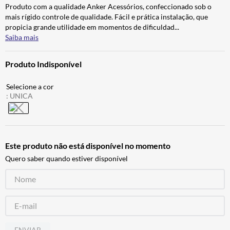
Produto com a qualidade Anker Acessórios, confeccionado sob o
CALÇA
7
º
mais rígido controle de qualidade. Fácil e prática instalação, que
ALPINESTAR
8
º
propicia grande utilidade em momentos de dificuldad
...
Saiba mais
AIROH
9
º
BOTAS
10
º
Produto Indisponível
:
UNICA
Este produto não está disponível no momento
Quero saber quando estiver disponível
ENVIAR