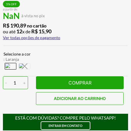
CALÇA
7
º
5
% OFF
a partir de:
NaN
ALPINESTAR
8
º
à vista no pix
AIROH
9
º
R$
190
,
89
no cartão
12
R$
15
,
90
ou até
x de
BOTAS
10
º
Ver todas opções de pagamento
:
Laranja
-
1
+
COMPRAR
ADICIONAR AO CARRINHO
ESTÁ COM DÚVIDAS? COMPRE PELO WHATSAPP!
ENTRAR EM CONTATO