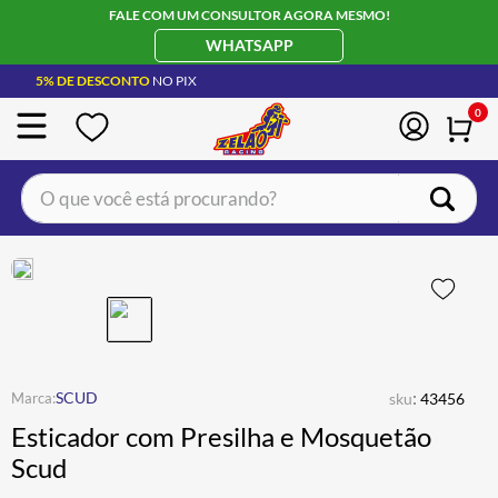
FALE COM UM CONSULTOR AGORA MESMO!
WHATSAPP
5% DE DESCONTO
NO PIX
0
O que você está procurando?
TERMOS MAIS BUSCADOS
CAPACETE LS2
1
º
BOTA
2
º
JAQUETA
3
º
ÓCULOS SOLAR
:
4
º
SCUD
sku
43456
Esticador com Presilha e Mosquetão
LUVA
5
º
Scud
BAU
6
º