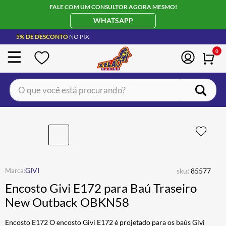
FALE COM UM CONSULTOR AGORA MESMO!
WHATSAPP
5% DE DESCONTO
NO PIX
0
O que você está procurando?
TERMOS MAIS BUSCADOS
CAPACETE LS2
1
º
BOTA
2
º
JAQUETA
3
º
:
GIVI
sku
85577
ÓCULOS SOLAR
4
º
Encosto Givi E172 para Baú Traseiro
LUVA
5
º
New Outback OBKN58
BAU
6
º
Encosto E172 O encosto Givi E172 é projetado para os baús Givi