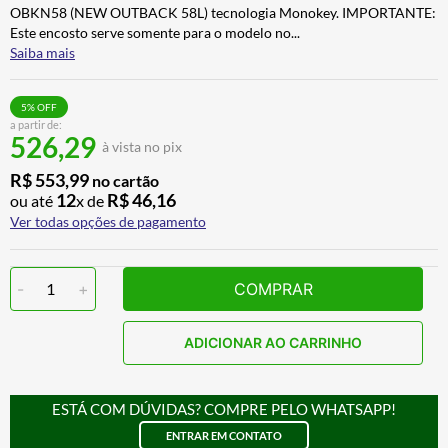
OBKN58 (NEW OUTBACK 58L) tecnologia Monokey. IMPORTANTE:
CALÇA
7
º
Este encosto serve somente para o modelo no
...
ALPINESTAR
8
º
Saiba mais
AIROH
9
º
5
% OFF
BOTAS
10
º
a partir de:
526,29
à vista no pix
R$
553
,
99
no cartão
12
R$
46
,
16
ou até
x de
Ver todas opções de pagamento
-
1
+
COMPRAR
ADICIONAR AO CARRINHO
ESTÁ COM DÚVIDAS? COMPRE PELO WHATSAPP!
ENTRAR EM CONTATO