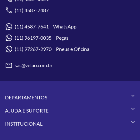
(11) 4587-7487
(11) 4587-7641 WhatsApp
(11) 96197-0035 Peças
(11) 97267-2970 Pneus e Oficina
sac@zelao.com.br
DEPARTAMENTOS
Capacetes
AJUDA E SUPORTE
Vestuários
Minha Conta
Pneus
INSTITUCIONAL
Meus Pedidos
Peças
Conheça a Zelão Racing
Trocas e Devoluções
Acessórios