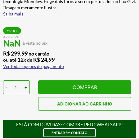
tecnologia Monokey. Exige dois furos a serem perfurados no baú Givi.
BAU
7
º
*Imagem meramente ilustra
...
Saiba mais
CALÇA
8
º
AIROH
9
º
5
% OFF
a partir de:
BOTAS
10
º
NaN
à vista no pix
R$
299
,
99
no cartão
12
R$
24
,
99
ou até
x de
Ver todas opções de pagamento
-
1
+
COMPRAR
ADICIONAR AO CARRINHO
ESTÁ COM DÚVIDAS? COMPRE PELO WHATSAPP!
ENTRAR EM CONTATO