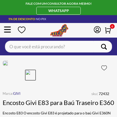
FALE COM UM CONSULTOR AGORA MESMO!
WHATSAPP
5% DE DESCONTO
NO PIX
0
O que você está procurando?
TERMOS MAIS BUSCADOS
CAPACETE LS2
1
º
BOTA
2
º
JAQUETA
3
º
ÓCULOS SOLAR
:
4
º
GIVI
sku
72432
Encosto Givi E83 para Baú Traseiro E360
LUVA
5
º
ALPINESTAR
6
º
Encosto E83 O encosto Givi E83 é projetado para o baú Givi E360N