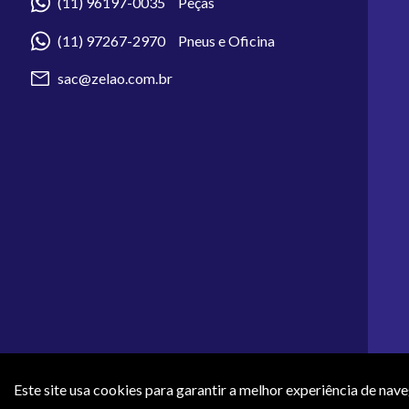
(11) 96197-0035 Peças
(11) 97267-2970 Pneus e Oficina
sac@zelao.com.br
Este site usa cookies para garantir a melhor experiência de nav