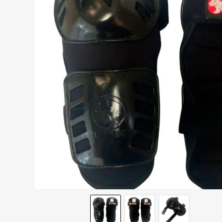
BOTAS
9
º
AIROH
10
º