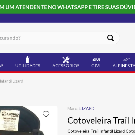
OM UM ATENDENTE NO WHATSAPP E TIRE SUAS DÚVI
ando?
AS
UTILIDADES
ACESSÓRIOS
GIVI
ALPINEST
Infantil Lizard
LIZARD
Cotoveleira Trail I
Cotoveleira Trail Infantil Lizard Cot