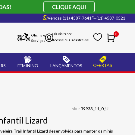
DAS!
CLIQUE AQUI
Vendas (11) 4587-7641
(11) 4587-0521
0
Oficina e
Serviços
OFERTAS
ARS
FEMININO
LANÇAMENTOS
:
sku
39933_11_0_U
nfantil Lizard
oveleira Trail Infantil Lizard desenvolvida para manter os minis