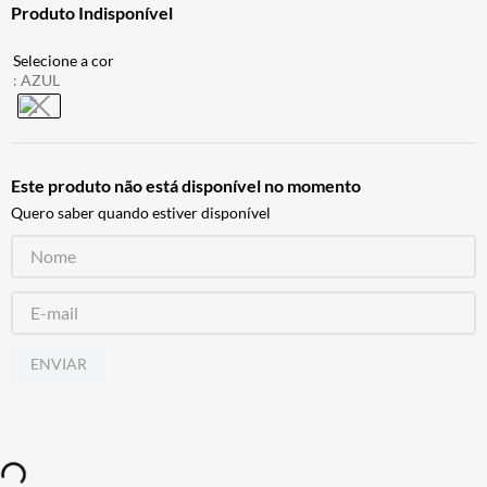
Produto Indisponível
BAU
7
º
CALÇA
8
º
:
AZUL
AIROH
9
º
BOTAS
10
º
Este produto não está disponível no momento
Quero saber quando estiver disponível
ENVIAR