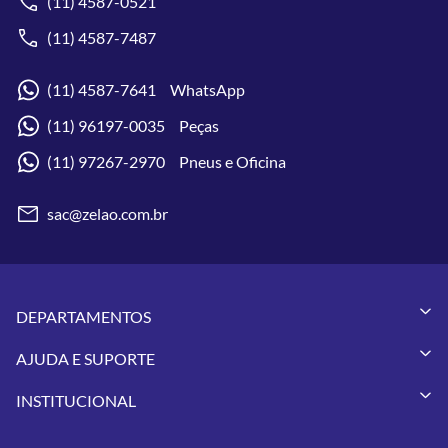
(11) 4587-0521
(11) 4587-7487
(11) 4587-7641 WhatsApp
(11) 96197-0035 Peças
(11) 97267-2970 Pneus e Oficina
sac@zelao.com.br
DEPARTAMENTOS
Capacetes
AJUDA E SUPORTE
Vestuários
Minha Conta
Pneus
INSTITUCIONAL
Meus Pedidos
Peças
Conheça a Zelão Racing
Trocas e Devoluções
Acessórios