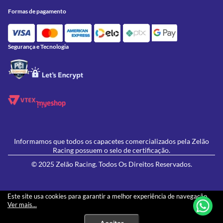
Onde Estamos
Formas de Pagamento
Utilidades
Formas de pagamento
Contato
Política de Frete Grátis
GIVI
Blog
Política de Privacidade
Feminino
Oficina/Serviços
Política de Campanhas e promoções
Lançamentos
Segurança e Tecnologia
Ofertas
Informamos que todos os capacetes comercializados pela Zelão
Racing possuem o selo de certificação.
© 2025 Zelão Racing. Todos Os Direitos Reservados.
Este site usa cookies para garantir a melhor experiência de navegação.
Ver mais...
Os preços e condições de pagamento apresentados neste site não necessariamente