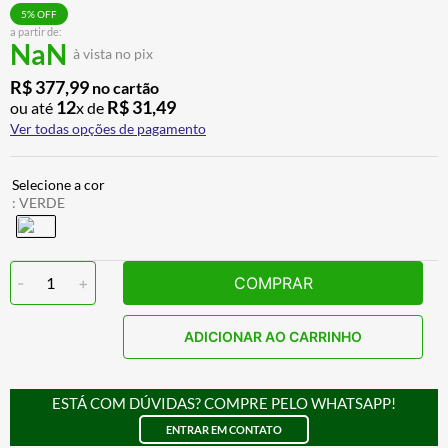
CALÇA
7
º
5
% OFF
a partir de:
NaN
ALPINESTAR
8
º
à vista no pix
AIROH
9
º
R$
377
,
99
no cartão
12
R$
31
,
49
ou até
x de
BOTAS
10
º
Ver todas opções de pagamento
:
VERDE
-
1
+
COMPRAR
ADICIONAR AO CARRINHO
ESTÁ COM DÚVIDAS? COMPRE PELO WHATSAPP!
ENTRAR EM CONTATO