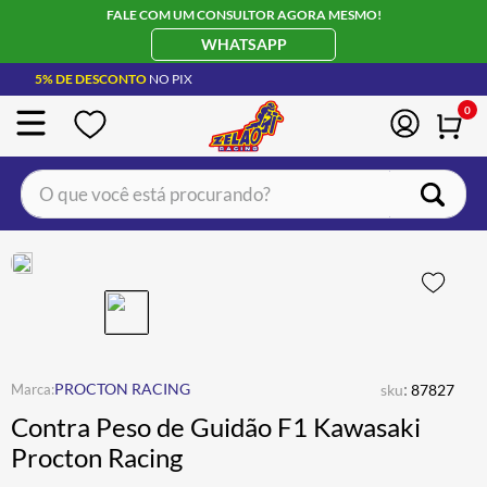
FALE COM UM CONSULTOR AGORA MESMO!
WHATSAPP
5% DE DESCONTO
NO PIX
0
O que você está procurando?
TERMOS MAIS BUSCADOS
CAPACETE LS2
1
º
BOTA
2
º
JAQUETA
3
º
ÓCULOS SOLAR
:
4
º
PROCTON RACING
sku
87827
Contra Peso de Guidão F1 Kawasaki
LUVA
5
º
Procton Racing
BAU
6
º