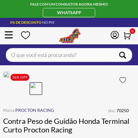
FALE COM UM CONSULTOR AGORA MESMO!
WHATSAPP
5% DE DESCONTO
NO PIX
0
O que você está procurando?
TERMOS MAIS BUSCADOS
CAPACETE LS2
36%
OFF
1
º
BOTA
2
º
JAQUETA
3
º
ÓCULOS SOLAR
:
4
º
PROCTON RACING
sku
70250
Contra Peso de Guidão Honda Terminal
LUVA
5
º
Curto Procton Racing
ALPINESTAR
6
º