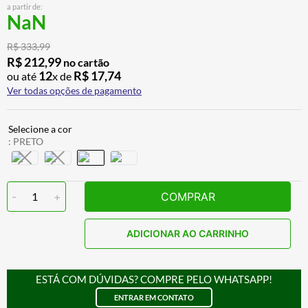
a partir de:
BAU
7
º
NaN
CALÇA
8
º
R$
333
,
99
AIROH
9
º
R$
212
,
99
no cartão
12
R$
17
,
74
ou até
x de
BOTAS
10
º
Ver todas opções de pagamento
:
PRETO
-
1
+
COMPRAR
ADICIONAR AO CARRINHO
ESTÁ COM DÚVIDAS? COMPRE PELO WHATSAPP!
ENTRAR EM CONTATO