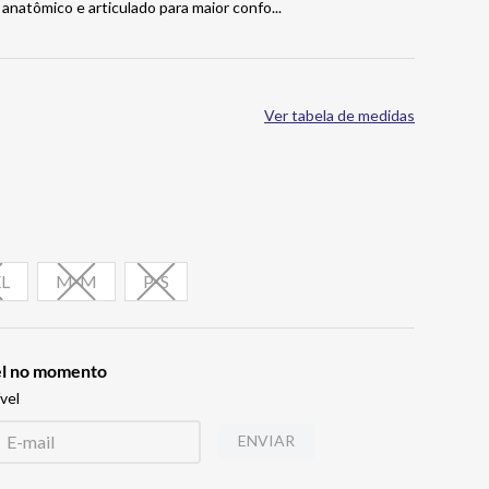
, anatômico e articulado para maior confo
...
Ver tabela de medidas
L
M-M
P-S
vel no momento
vel
ENVIAR