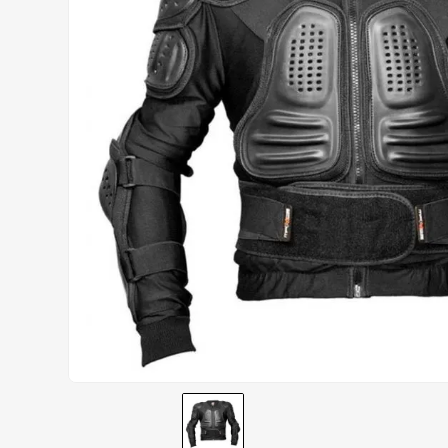
CALÇA
9
º
BOTAS
10
º