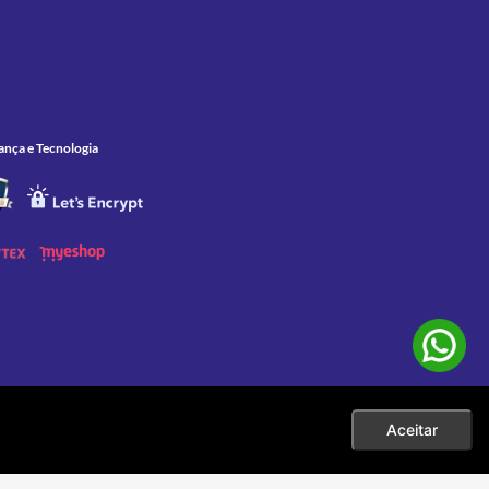
ança e Tecnologia
Aceitar
 as compras efetuadas no ato da sua exibição. Apenas aos pedidos
eço. |