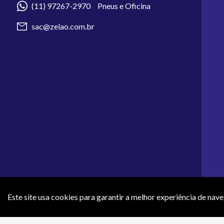
(11) 97267-2970 Pneus e Oficina
sac@zelao.com.br
Este site usa cookies para garantir a melhor experiência de nav
Os preços e condições de pagamento apresentados neste site não 
efeti