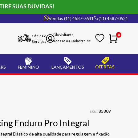
TIRE SUAS DÚVIDAS!
Vendas (11) 4587-7641
(11) 4587-0521
0
Oficina e
Serviços
OFERTAS
ARS
FEMININO
LANÇAMENTOS
:
sku
85809
ing Enduro Pro Integral
egral Elástico de alta qualidade para regulagem e fixação