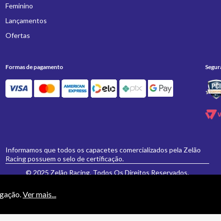
Feminino
Lançamentos
Ofertas
Formas de pagamento
Segur
Informamos que todos os capacetes comercializados pela Zelão
Racing possuem o selo de certificação.
© 2025 Zelão Racing. Todos Os Direitos Reservados.
egação.
Ver mais...
necessariamente valem para a loja física 'Zelão Racing', e somente são válidos para
vamente formulados e aceitos não se aplicarão eventuais alterações posteriores de pr