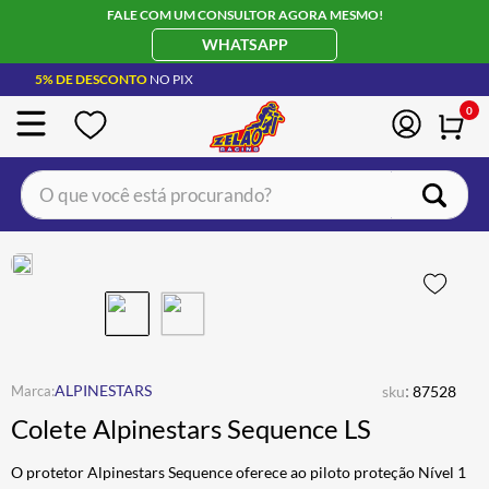
FALE COM UM CONSULTOR AGORA MESMO!
WHATSAPP
5% DE DESCONTO
NO PIX
0
O que você está procurando?
TERMOS MAIS BUSCADOS
CAPACETE LS2
1
º
BOTA
2
º
JAQUETA
3
º
ÓCULOS SOLAR
:
4
º
ALPINESTARS
sku
87528
Colete Alpinestars Sequence LS
LUVA
5
º
ALPINESTAR
6
º
O protetor Alpinestars Sequence oferece ao piloto proteção Nível 1