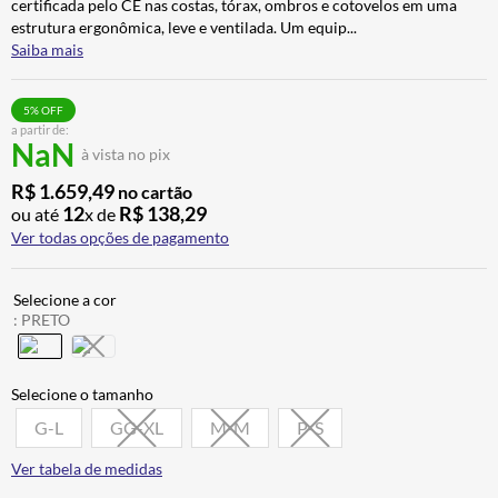
certificada pelo CE nas costas, tórax, ombros e cotovelos em uma
BAU
7
º
estrutura ergonômica, leve e ventilada. Um equip
...
Saiba mais
CALÇA
8
º
AIROH
9
º
5
% OFF
a partir de:
BOTAS
10
º
NaN
à vista no pix
R$
1
.
659
,
49
no cartão
12
R$
138
,
29
ou até
x de
Ver todas opções de pagamento
:
PRETO
G-L
GG-XL
M-M
P-S
Ver tabela de medidas