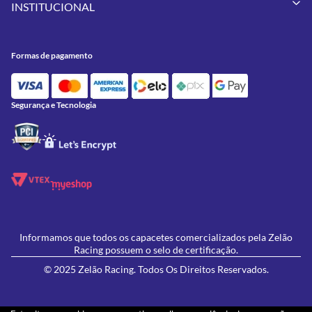
Pneus
INSTITUCIONAL
Meus Pedidos
Peças
Conheça a Zelão Racing
Trocas e Devoluções
Acessórios
Onde Estamos
Formas de Pagamento
Utilidades
Formas de pagamento
Contato
Política de Frete Grátis
GIVI
Blog
Política de Privacidade
Feminino
Oficina/Serviços
Política de Campanhas e promoções
Lançamentos
Segurança e Tecnologia
Ofertas
Informamos que todos os capacetes comercializados pela Zelão
Racing possuem o selo de certificação.
© 2025 Zelão Racing. Todos Os Direitos Reservados.