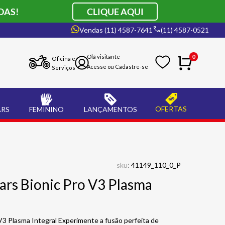
DAS!
CLIQUE AQUI
Vendas (11) 4587-7641
(11) 4587-0521
0
Oficina e
Serviços
OFERTAS
ARS
FEMININO
LANÇAMENTOS
:
sku
41149_110_0_P
ars Bionic Pro V3 Plasma
V3 Plasma Integral Experimente a fusão perfeita de