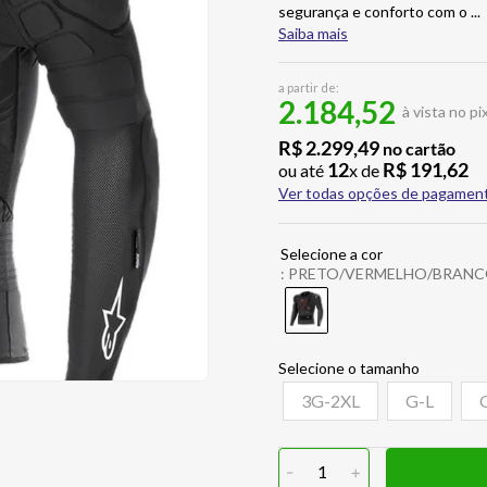
segurança e conforto com o
...
Saiba mais
a partir de:
2.184,52
à vista no pi
R$
2
.
299
,
49
no cartão
12
R$
191
,
62
ou até
x de
Ver todas opções de pagamen
:
PRETO/VERMELHO/BRAN
3G-2XL
G-L
-
1
+