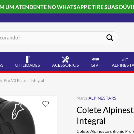
OM UM ATENDENTE NO WHATSAPP E TIRE SUAS DÚVI
ando?
AS
UTILIDADES
ACESSÓRIOS
GIVI
ALPINEST
ic Pro V3 Plasma Integral
ALPINESTARS
Colete Alpinest
Integral
Colete Alpinestars Bionic Pro 