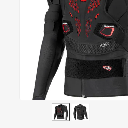
BOTAS
9
º
AIROH
10
º