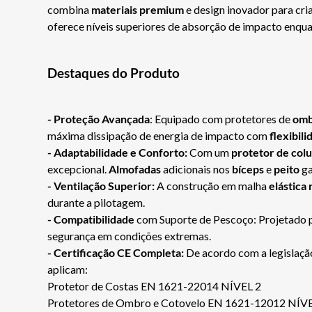
combina
materiais premium
e design inovador para cr
oferece níveis superiores de absorção de impacto enquan
Destaques do Produto
- Proteção Avançada
: Equipado com protetores de
om
máxima dissipação de energia de impacto com
flexibili
- Adaptabilidade e Conforto:
Com um
protetor de col
excepcional.
Almofadas
adicionais nos
bíceps
e
peito
ga
- Ventilação Superior:
A construção em malha
elástica 
durante a pilotagem.
- Compatibilidade
com Suporte de Pescoço: Projetado 
segurança em condições extremas.
- Certificação CE Completa:
De acordo com a legislação
aplicam:
Protetor de Costas EN 1621-22014 NÍVEL 2
Protetores de Ombro e Cotovelo EN 1621-12012 NÍVE