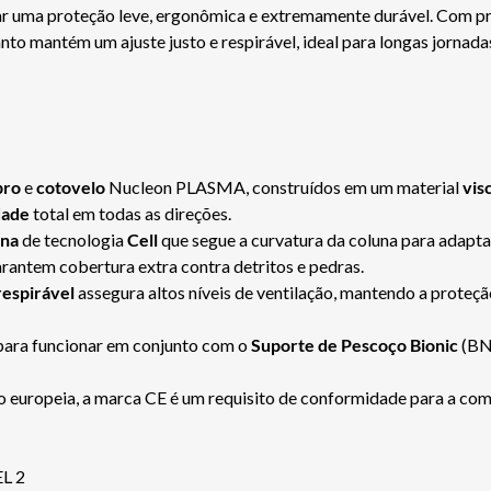
iar uma proteção leve, ergonômica e extremamente durável. Com p
to mantém um ajuste justo e respirável, ideal para longas jornada
bro
e
cotovelo
Nucleon PLASMA, construídos em um material
vis
dade
total em todas as direções.
una
de tecnologia
Cell
que segue a curvatura da coluna para adapta
rantem cobertura extra contra detritos e pedras.
respirável
assegura altos níveis de ventilação, mantendo a prote
para funcionar em conjunto com o
Suporte de Pescoço Bionic
(BNS
 europeia, a marca CE é um requisito de conformidade para a com
L 2