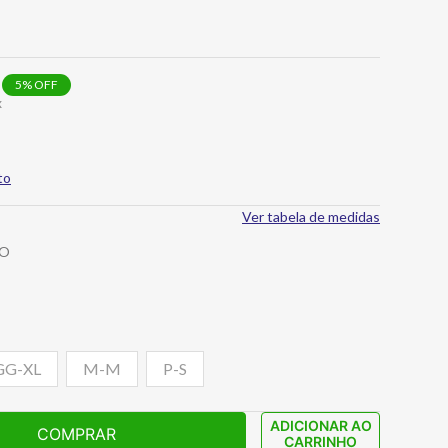
5
% OFF
x
to
Ver tabela de medidas
CO
GG-XL
M-M
P-S
ADICIONAR AO
COMPRAR
CARRINHO