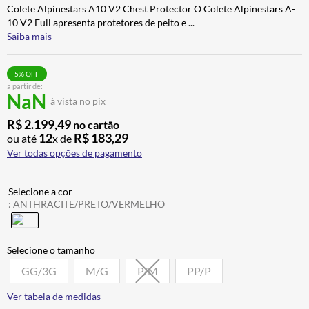
Colete Alpinestars A10 V2 Chest Protector O Colete Alpinestars A-
ALPINESTAR
7
º
10 V2 Full apresenta protetores de peito e
...
AIROH
8
º
Saiba mais
CALÇA
9
º
5
% OFF
BOTAS
10
º
a partir de:
NaN
à vista no pix
R$
2
.
199
,
49
no cartão
12
R$
183
,
29
ou até
x de
Ver todas opções de pagamento
:
ANTHRACITE/PRETO/VERMELHO
GG/3G
M/G
P/M
PP/P
Ver tabela de medidas