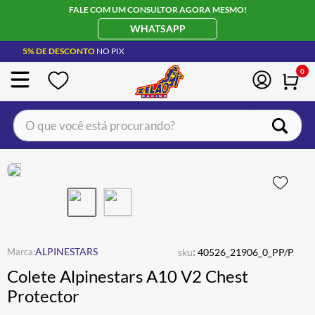
FALE COM UM CONSULTOR AGORA MESMO!
WHATSAPP
5% DE DESCONTO
NO PIX
0
O que você está procurando?
TERMOS MAIS BUSCADOS
CAPACETE LS2
1
º
BOTA
2
º
JAQUETA
3
º
ÓCULOS SOLAR
:
4
º
ALPINESTARS
sku
40526_21906_0_PP/P
Colete Alpinestars A10 V2 Chest
LUVA
5
º
Protector
BAU
6
º