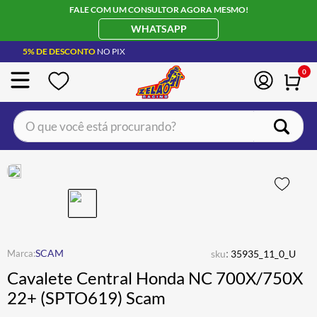
FALE COM UM CONSULTOR AGORA MESMO!
WHATSAPP
5% DE DESCONTO
NO PIX
0
O que você está procurando?
TERMOS MAIS BUSCADOS
CAPACETE LS2
1
º
BOTA
2
º
JAQUETA
3
º
ÓCULOS SOLAR
:
4
º
SCAM
sku
35935_11_0_U
Cavalete Central Honda NC 700X/750X
LUVA
5
º
22+ (SPTO619) Scam
BAU
6
º