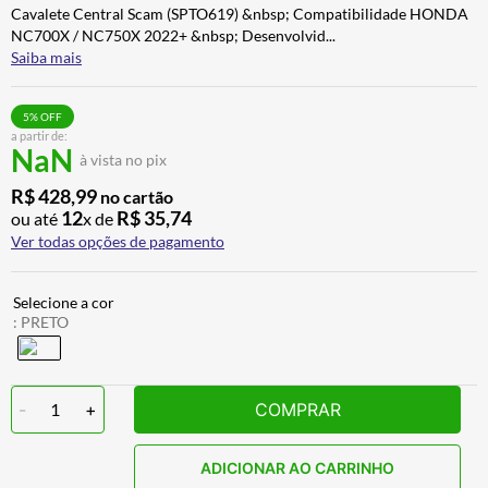
Cavalete Central Scam (SPTO619) &nbsp; Compatibilidade HONDA
CALÇA
7
º
NC700X / NC750X 2022+ &nbsp; Desenvolvid
...
ALPINESTAR
8
º
Saiba mais
AIROH
9
º
5
% OFF
BOTAS
10
º
a partir de:
NaN
à vista no pix
R$
428
,
99
no cartão
12
R$
35
,
74
ou até
x de
Ver todas opções de pagamento
:
PRETO
-
1
+
COMPRAR
ADICIONAR AO CARRINHO