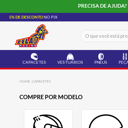
PRECISA DE AJUDA?
5% DE DESCONTO
NO PIX
O que você está procur
TERMOS MAIS BUSCADOS
CAPACETE LS2
1
º
CAPACETES
VESTUÁRIOS
PNEUS
PEÇ
BOTA
2
º
JAQUETA
3
º
CAPACETES
ÓCULOS SOLAR
4
º
COMPRE POR MODELO
LUVA
5
º
BAU
6
º
ALPINESTAR
7
º
AIROH
8
º