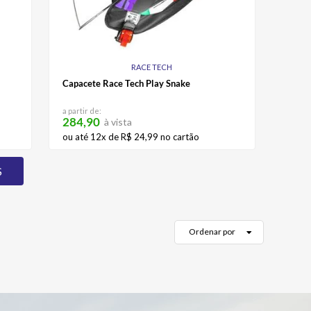
RACE TECH
Capacete Race Tech Play Snake
a partir de:
284,90
à vista
ou até
12
x de
R$
24
,
99
no cartão
Ordenar por