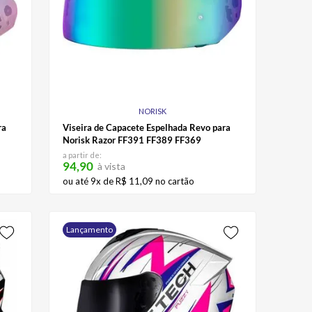
NORISK
ra
Viseira de Capacete Espelhada Revo para
Norisk Razor FF391 FF389 FF369
a partir de:
94,90
à vista
ou até
9
x de
R$
11
,
09
no cartão
Lançamento