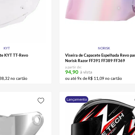
KYT
NORISK
ete KYT TT-Revo
Viseira de Capacete Espelhada Revo pa
Norisk Razor FF391 FF389 FF369
a partir de:
94,90
à vista
38
,
32
no cartão
ou até
9
x de
R$
11
,
09
no cartão
Lançamento