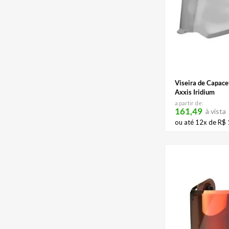
NEO
AZUL/LARANJA
THUNDER 4 SV
ROXO/PINK
STINGER 2
CAMALEAO
FF808 STREAM II
ROXO
R2R
FUME ESCURO
SEGMENT
FUME CLARO
TARGO S
FOTOCROMATICO
SECTOR
TITANIO/LARANJA
VOLT
Viseira de Capace
RAINBOW
HUMMER B
Axxis Iridium
CROMADA ESPELHADA
BRAKER SV
PRETO/TRANSPARENTE
a partir de:
161,49
CROMADA ESPELHADA IRIDIUM
à vista
VERMELHO IRIDIUM
ou até
12
x de
R$
AZUL IRIDIUM
AMARELO FLUO/PRETO
PRETO/ROXO
AZUL CLARO
OIL SLICK
RAINBOW IRIDIUM
PRATA IRIDIUM
PRETO/AMARELO/VERMELHO
DOURADO IRIDIUM
CINZA/PINK
VERMELHO FLUOR FOSCO