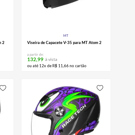
MT
m 2
Viseira de Capacete V-35 para MT Atom 2
a partir de:
132,99
à vista
ou até
12
x de
R$
11
,
66
no cartão