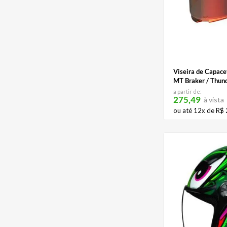
BRANCO/CINZA /VERDE/VERMELHO
Viseira de Capace
MT Braker / Thund
a partir de:
275,49
à vista
ou até
12
x de
R$