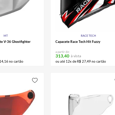
MT
RACE TECH
te V-36 Ghostfighter
Capacete Race Tech Hit Fuzzy
a partir de:
313,40
à vista
14
,
16
no cartão
ou até
12
x de
R$
27
,
49
no cartão