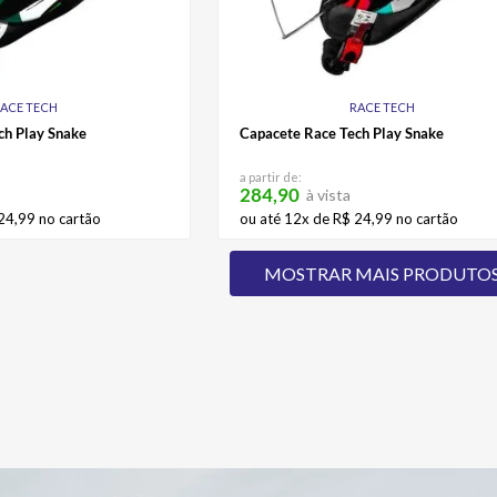
ACE TECH
RACE TECH
ch Play Snake
Capacete Race Tech Play Snake
a partir de:
284,90
à vista
24
,
99
no cartão
ou até
12
x de
R$
24
,
99
no cartão