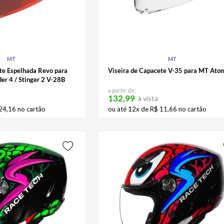
MT
MT
te Espelhada Revo para
Viseira de Capacete V-35 para MT Ato
er 4 / Stinger 2 V-28B
a partir de:
132,99
à vista
24
,
16
no cartão
ou até
12
x de
R$
11
,
66
no cartão