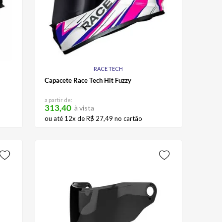
RACE TECH
Capacete Race Tech Hit Fuzzy
a partir de:
313,40
à vista
ou até
12
x de
R$
27
,
49
no cartão