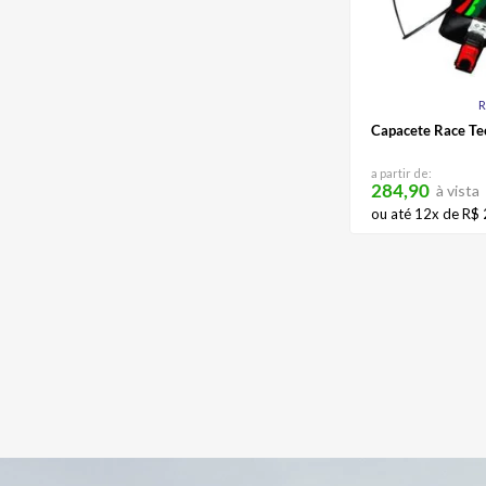
R
Capacete Race Te
a partir de:
284,90
à vista
ou até
12
x de
R$