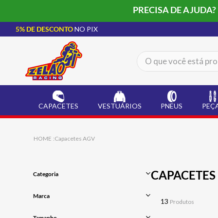
PRECISA DE AJUDA?
5% DE DESCONTO
NO PIX
O que você está procur
TERMOS MAIS BUSCADOS
CAPACETE LS2
1
º
CAPACETES
VESTUÁRIOS
PNEUS
PEÇ
BOTA
2
º
JAQUETA
3
º
Capacetes AGV
ÓCULOS SOLAR
4
º
LUVA
5
º
CAPACETES
Categoria
BAU
6
º
FECHADO
Marca
ALPINESTAR
VISEIRAS
7
º
13
Produtos
PEÇAS DE REPOSIÇÃO
AGV
AIROH
8
º
Tamanho