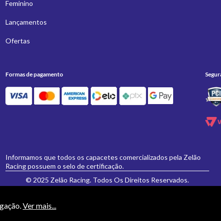
Feminino
Lançamentos
Ofertas
Formas de pagamento
Segur
Informamos que todos os capacetes comercializados pela Zelão
Racing possuem o selo de certificação.
© 2025 Zelão Racing. Todos Os Direitos Reservados.
egação.
Ver mais...
necessariamente valem para a loja física 'Zelão Racing', e somente são válidos para