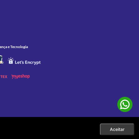
ança e Tecnologia
Aceitar
 as compras efetuadas no ato da sua exibição. Apenas aos pedidos