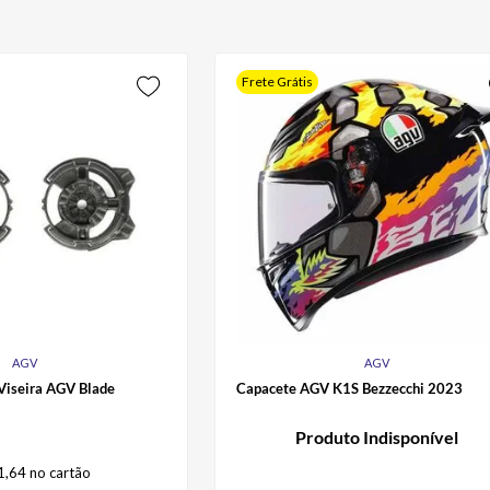
Frete Grátis
AGV
AGV
 Viseira AGV Blade
Capacete AGV K1S Bezzecchi 2023
Produto Indisponível
1
,
64
no cartão