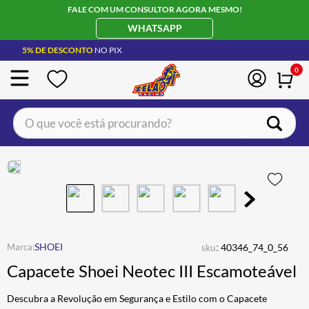
FALE COM UM CONSULTOR AGORA MESMO!
WHATSAPP
5% DE DESCONTO
NO PIX
0
O que você está procurando?
TERMOS MAIS BUSCADOS
CAPACETE LS2
1
º
BOTA
2
º
JAQUETA
3
º
ÓCULOS SOLAR
:
4
º
SHOEI
sku
40346_74_0_56
Capacete Shoei Neotec III Escamoteável
LUVA
5
º
BAU
6
º
Descubra a Revolução em Segurança e Estilo com o Capacete