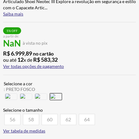
Articulado Shoei Neotec III Explore a revolução em segurança e estilo
CALÇA
7
º
com o Capacete Artic
...
Saiba mais
ALPINESTAR
8
º
AIROH
9
º
5
% OFF
a partir de:
BOTAS
10
º
NaN
à vista no pix
R$
6
.
999
,
89
no cartão
12
R$
583
,
32
ou até
x de
Ver todas opções de pagamento
:
PRETO FOSCO
56
58
60
62
64
Ver tabela de medidas