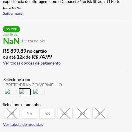
experiência de pilotagem com o Capacete Norisk Strada II ! Feito
ALPINESTAR
7
º
para os v
...
Saiba mais
AIROH
8
º
CALÇA
9
º
5
% OFF
a partir de:
BOTAS
10
º
NaN
à vista no pix
R$
899
,
89
no cartão
12
R$
74
,
99
ou até
x de
Ver todas opções de pagamento
:
PRETO/BRANCO/VERMELHO
54
56
58
60
62
64
Ver tabela de medidas