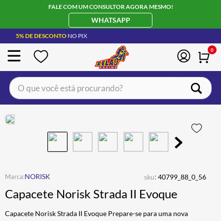
FALE COM UM CONSULTOR AGORA MESMO!
WHATSAPP
5% DE DESCONTO
NO PIX
0
O que você está procurando?
TERMOS MAIS BUSCADOS
CAPACETE LS2
1
º
BOTA
2
º
JAQUETA
3
º
ÓCULOS SOLAR
:
4
º
NORISK
sku
40799_88_0_56
Capacete Norisk Strada II Evoque
LUVA
5
º
BAU
6
º
Capacete Norisk Strada II Evoque Prepare-se para uma nova