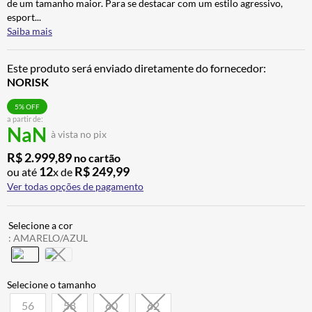
de um tamanho maior. Para se destacar com um estilo agressivo,
ALPINESTAR
7
º
esport
...
Saiba mais
AIROH
8
º
CALÇA
9
º
Este produto será enviado diretamente do fornecedor:
NORISK
BOTAS
10
º
5
% OFF
a partir de:
NaN
à vista no pix
R$
2
.
999
,
89
no cartão
12
R$
249
,
99
ou até
x de
Ver todas opções de pagamento
:
AMARELO/AZUL
56
58
60
62