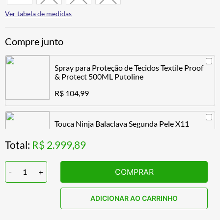
Ver tabela de medidas
Compre junto
Spray para Proteção de Tecidos Textile Proof
& Protect 500ML Putoline
R$ 104,99
Touca Ninja Balaclava Segunda Pele X11
Climate
Total:
R$ 2.999,89
R$ 74,89
-
1
+
COMPRAR
ADICIONAR AO CARRINHO