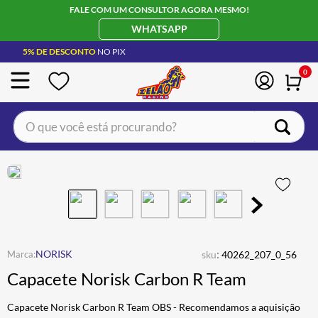
FALE COM UM CONSULTOR AGORA MESMO!
WHATSAPP
5% DE DESCONTO
NO PIX
0
O que você está procurando?
TERMOS MAIS BUSCADOS
CAPACETE LS2
1
º
BOTA
2
º
JAQUETA
3
º
ÓCULOS SOLAR
:
4
º
NORISK
sku
40262_207_0_56
Capacete Norisk Carbon R Team
LUVA
5
º
BAU
6
º
Capacete Norisk Carbon R Team OBS - Recomendamos a aquisição