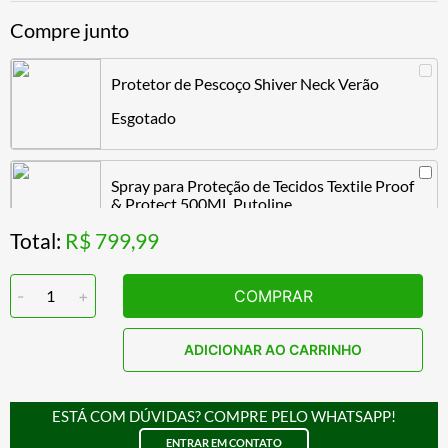
Compre junto
Protetor de Pescoço Shiver Neck Verão
Esgotado
Spray para Proteção de Tecidos Textile Proof
& Protect 500ML Putoline
Total:
R$ 799,99
R$ 104,99
-
1
+
COMPRAR
Touca Ninja Balaclava Segunda Pele X11
Climate
ADICIONAR AO CARRINHO
R$ 74,89
ESTÁ COM DÚVIDAS? COMPRE PELO WHATSAPP!
ENTRAR EM CONTATO