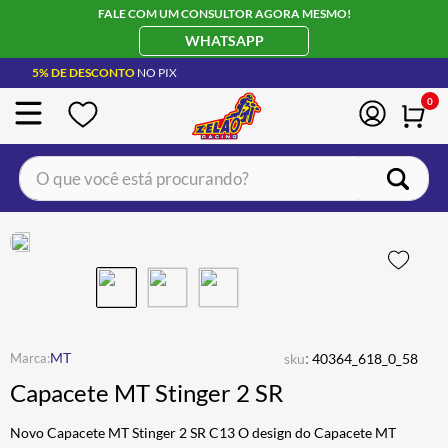
FALE COM UM CONSULTOR AGORA MESMO!
WHATSAPP
5% DE DESCONTO
NO PIX
0
O que você está procurando?
TERMOS MAIS BUSCADOS
CAPACETE LS2
1
º
BOTA
2
º
JAQUETA
3
º
ÓCULOS SOLAR
:
4
º
MT
sku
40364_618_0_58
Capacete MT Stinger 2 SR
LUVA
5
º
ALPINESTAR
6
º
Novo Capacete MT Stinger 2 SR C13 O design do Capacete MT