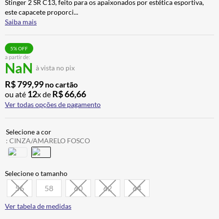
Stinger 2 SR C13, feito para os apaixonados por estética esportiva,
BAU
7
º
este capacete proporci
...
Saiba mais
CALÇA
8
º
AIROH
9
º
5
% OFF
a partir de:
BOTAS
10
º
NaN
à vista no pix
R$
799
,
99
no cartão
12
R$
66
,
66
ou até
x de
Ver todas opções de pagamento
:
CINZA/AMARELO FOSCO
56
58
60
62
64
Ver tabela de medidas