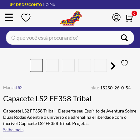
5% DE DESCONTO
NO PIX
0
O que você está procurando?
TERMOS MAIS BUSCADOS
CAPACETE LS2
1
º
BOTA
2
º
JAQUETA
3
º
:
LS2
sku
15250_26_0_54
ÓCULOS SOLAR
4
º
Capacete LS2 FF358 Tribal
LUVA
5
º
Capacete LS2 FF358 Tribal - Desperte seu Espírito de Aventura Sobre
BAU
6
º
Duas Rodas Adentre o universo da adrenalina e liberdade com o
incrível Capacete LS2 FF358 Tribal. Projeta
...
CALÇA
7
º
Saiba mais
ALPINESTAR
8
º