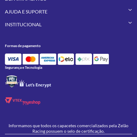
Capacetes
AJUDA E SUPORTE
Vestuários
Minha Conta
Pneus
INSTITUCIONAL
Meus Pedidos
Peças
Conheça a Zelão Racing
Trocas e Devoluções
Acessórios
Onde Estamos
Formas de Pagamento
Utilidades
Formas de pagamento
Contato
Política de Frete Grátis
GIVI
Blog
Política de Privacidade
Feminino
Oficina/Serviços
Política de Campanhas e promoções
Lançamentos
Segurança e Tecnologia
Ofertas
Informamos que todos os capacetes comercializados pela Zelão
Racing possuem o selo de certificação.