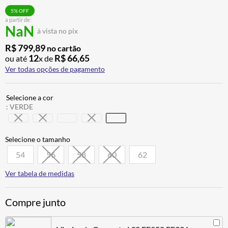
5
% OFF
AIROH
9
º
a partir de:
NaN
à vista no pix
BOTAS
10
º
R$
799
,
89
no cartão
12
R$
66
,
65
ou até
x de
Ver todas opções de pagamento
:
VERDE
54
56
58
60
62
Ver tabela de medidas
Compre junto