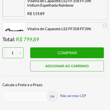
Viseira de Capacete LS2 FF358 FF396
Iridium Espelhada Rainbow
R$ 119,89
Viseira de Capacete LS2 FF358 FF396
Iridium Espelhada Prata
Total:
R$ 799,89
R$ 119,89
-
1
+
COMPRAR
Viseira de Capacete LS2 FF358 FF396
Iridium Espelhada Dourado
ADICIONAR AO CARRINHO
R$ 119,89
Viseira de Capacete LS2 FF358 FF396
Iridium Espelhada Azul
Não sei meu CEP
R$ 119,89