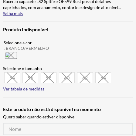
Racer, o capacete LS2 Spitfire OF599 Rust possui detalhes
CALÇA
7
º
caprichados, com acabamento, conforto e design de alto nível
...
Saiba mais
ALPINESTAR
8
º
AIROH
9
º
Produto Indisponível
BOTAS
10
º
:
BRANCO/VERMELHO
54
56
58
60
62
64
Ver tabela de medidas
Este produto não está disponível no momento
Quero saber quando estiver disponível