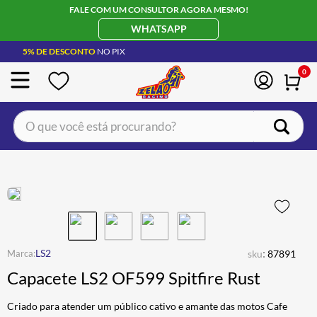
FALE COM UM CONSULTOR AGORA MESMO!
WHATSAPP
5% DE DESCONTO
NO PIX
0
O que você está procurando?
TERMOS MAIS BUSCADOS
CAPACETE LS2
1
º
BOTA
2
º
JAQUETA
3
º
ÓCULOS SOLAR
:
4
º
LS2
sku
87891
Capacete LS2 OF599 Spitfire Rust
LUVA
5
º
BAU
6
º
Criado para atender um público cativo e amante das motos Cafe