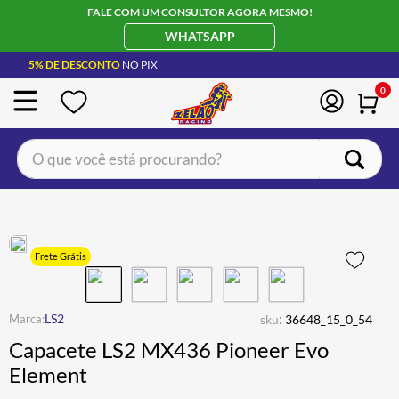
FALE COM UM CONSULTOR AGORA MESMO!
WHATSAPP
5% DE DESCONTO
NO PIX
0
O que você está procurando?
TERMOS MAIS BUSCADOS
CAPACETE LS2
1
º
BOTA
2
º
Frete Grátis
JAQUETA
3
º
ÓCULOS SOLAR
:
4
º
LS2
sku
36648_15_0_54
Capacete LS2 MX436 Pioneer Evo
LUVA
5
º
Element
BAU
6
º