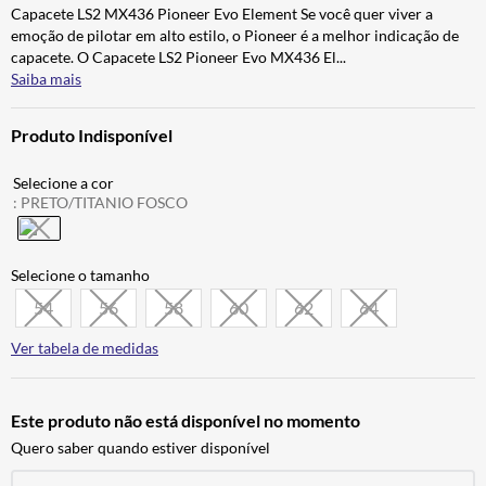
Capacete LS2 MX436 Pioneer Evo Element Se você quer viver a
CALÇA
7
º
emoção de pilotar em alto estilo, o Pioneer é a melhor indicação de
ALPINESTAR
8
º
capacete. O Capacete LS2 Pioneer Evo MX436 El
...
Saiba mais
AIROH
9
º
BOTAS
10
º
Produto Indisponível
:
PRETO/TITANIO FOSCO
54
56
58
60
62
64
Ver tabela de medidas
Este produto não está disponível no momento
Quero saber quando estiver disponível