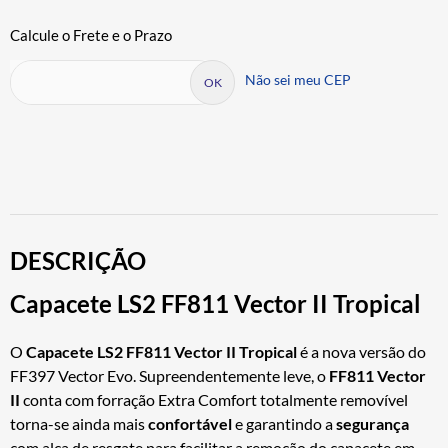
Não sei meu CEP
DESCRIÇÃO
Capacete LS2 FF811 Vector II Tropical
O
Capacete LS2 FF811 Vector II Tropical
é a nova versão do
FF397 Vector Evo. Supreendentemente leve, o
FF811 Vector
II
conta com forração Extra Comfort totalmente removível
torna-se ainda mais
confortável
e garantindo a
segurança
com alça de resgate para facilitar a remoção do capacete em