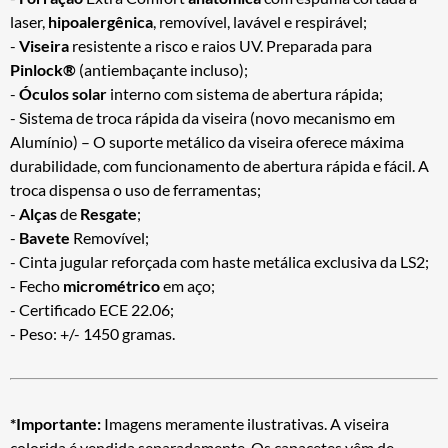
laser,
hipoalergênica
, removível, lavável e respirável;
-
Viseira
resistente a risco e raios UV. Preparada para
Pinlock®
(antiembaçante incluso);
-
Óculos solar
interno com sistema de abertura rápida;
- Sistema de troca rápida da viseira (novo mecanismo em
Alumínio) – O suporte metálico da viseira oferece máxima
durabilidade, com funcionamento de abertura rápida e fácil. A
troca dispensa o uso de ferramentas;
-
Alças
de
Resgate
;
-
Bavete
Removível;
- Cinta jugular reforçada com haste metálica exclusiva da LS2;
- Fecho
micrométrico
em aço;
- Certificado ECE 22.06;
- Peso: +/- 1450 gramas.
*Importante:
Imagens meramente ilustrativas. A viseira
colorida é vendida separadamente. Os capacetes vêm de