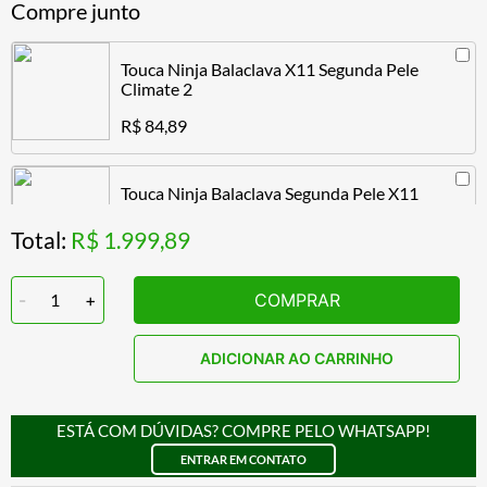
Compre junto
Touca Ninja Balaclava X11 Segunda Pele
Climate 2
R$ 84,89
Touca Ninja Balaclava Segunda Pele X11
Climate
Total:
R$ 1.999,89
R$ 74,89
-
1
+
COMPRAR
Repelente de Água Water Off para Vidros
30ML Wurth
ADICIONAR AO CARRINHO
R$ 13,89
ESTÁ COM DÚVIDAS? COMPRE PELO WHATSAPP!
Antiembaçante 60ML Wurth
ENTRAR EM CONTATO
R$ 25,99