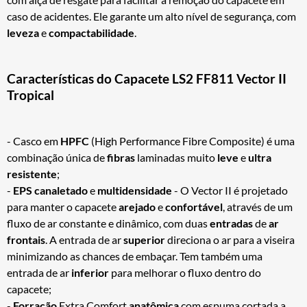
caso de acidentes. Ele garante um alto nível de segurança, com
leveza
e
compactabilidade
.
Características do Capacete LS2 FF811 Vector II
Tropical
- Casco em
HPFC
(High Performance Fibre Composite) é uma
combinação única de
fibras
laminadas muito
leve
e
ultra
resistente
;
-
EPS
canaletado
e
multidensidade
- O Vector II é projetado
para manter o capacete
arejado
e
confortável
, através de um
fluxo de ar constante e dinâmico, com duas
entradas
de
ar
frontais
. A entrada de ar
superior
direciona o ar para a viseira
minimizando as chances de embaçar. Tem também uma
entrada de ar
inferior
para melhorar o fluxo dentro do
capacete;
-
Forração
Extra Comfort
anatômica
com espuma cortada a