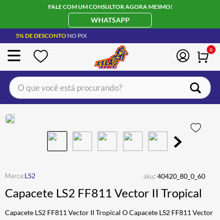
FALE COM UM CONSULTOR AGORA MESMO!
WHATSAPP
5% DE DESCONTO
NO PIX
0
O que você está procurando?
TERMOS MAIS BUSCADOS
CAPACETE LS2
1
º
BOTA
2
º
JAQUETA
3
º
ÓCULOS SOLAR
:
4
º
LS2
sku
40420_80_0_60
Capacete LS2 FF811 Vector II Tropical
LUVA
5
º
BAU
6
º
Capacete LS2 FF811 Vector II Tropical O Capacete LS2 FF811 Vector