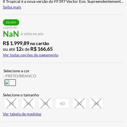
II Tropical é a nova versão do FF397 Vector Evo. Supreendentement
...
ALPINESTAR
7
º
Saiba mais
AIROH
8
º
5
% OFF
CALÇA
9
º
a partir de:
NaN
à vista no pix
BOTAS
10
º
R$
1
.
999
,
89
no cartão
12
R$
166
,
65
ou até
x de
Ver todas opções de pagamento
:
PRETO/BRANCO
54
56
58
60
62
64
Ver tabela de medidas