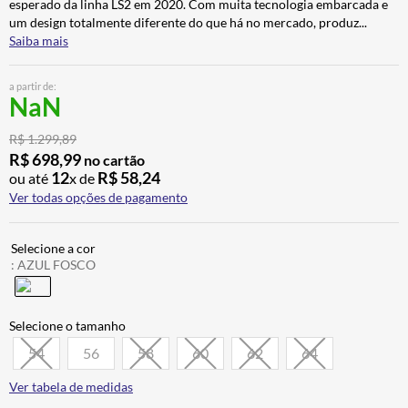
esperado da linha LS2 em 2020. Com muita tecnologia embarcada e
ALPINESTAR
7
º
um design totalmente diferente do que há no mercado, produz
...
Saiba mais
AIROH
8
º
CALÇA
9
º
a partir de:
NaN
BOTAS
10
º
R$
1
.
299
,
89
R$
698
,
99
no cartão
12
R$
58
,
24
ou até
x de
Ver todas opções de pagamento
:
AZUL FOSCO
54
56
58
60
62
64
Ver tabela de medidas