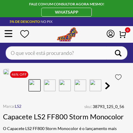
FALE COM UM CONSULTOR AGORA MESMO!
WHATSAPP
5% DE DESCONTO
NO PIX
0
O que você está procurando?
TERMOS MAIS BUSCADOS
CAPACETE LS2
46%
OFF
1
º
BOTA
2
º
JAQUETA
3
º
ÓCULOS SOLAR
:
4
º
LS2
sku
38793_125_0_56
Capacete LS2 FF800 Storm Monocolor
LUVA
5
º
BAU
6
º
O Capacete LS2 FF800 Storm Monocolor é o lançamento mais