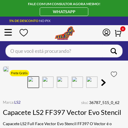
FALE COM UM CONSULTOR AGORA MESMO!
WHATSAPP
5% DE DESCONTO
NO PIX
0
O que você está procurando?
TERMOS MAIS BUSCADOS
CAPACETE LS2
1
º
Frete Grátis
BOTA
2
º
JAQUETA
3
º
ÓCULOS SOLAR
:
4
º
LS2
sku
36787_515_0_62
Capacete LS2 FF397 Vector Evo Stencil
LUVA
5
º
BAU
6
º
Capacete LS2 Full Face Vector Evo Stencil FF397 O Vector é o