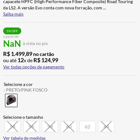
capacete HPFC (High Performance Fiber Composite) Road Touring
ALPINESTAR
7
º
da LS2. A versão Evo conta com nova forração, com
...
Saiba mais
AIROH
8
º
CALÇA
9
º
5
% OFF
a partir de:
BOTAS
10
º
NaN
à vista no pix
R$
1
.
499
,
89
no cartão
12
R$
124
,
99
ou até
x de
Ver todas opções de pagamento
:
PRETO/PINK FOSCO
54
56
58
60
62
64
Ver tabela de medidas