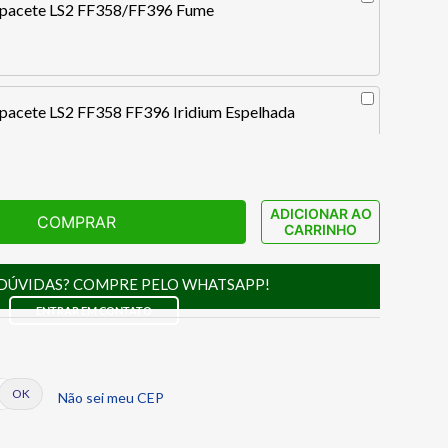
Capacete LS2 FF358/FF396 Fume
apacete LS2 FF358 FF396 Iridium Espelhada
ADICIONAR AO
COMPRAR
apacete LS2 FF358 FF396 Iridium Espelhada Prata
CARRINHO
DÚVIDAS? COMPRE PELO WHATSAPP!
ENTRAR EM CONTATO
apacete LS2 FF358 FF396 Iridium Espelhada
Não sei meu CEP
apacete LS2 FF358 FF396 Iridium Espelhada Azul