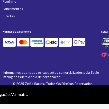
Feminino
Lançamentos
Ofertas
Formas de pagamento
Segur
Informamos que todos os capacetes comercializados pela Zelão
Racing possuem o selo de certificação.
© 2025 Zelão Racing. Todos Os Direitos Reservados.
egação.
Ver mais...
necessariamente valem para a loja física 'Zelão Racing', e somente são válidos para
vamente formulados e aceitos não se aplicarão eventuais alterações posteriores de pr