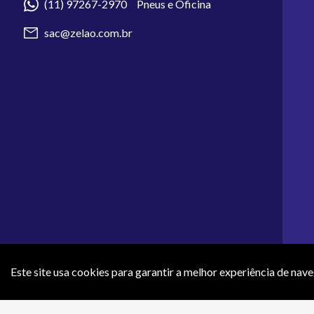
(11) 97267-2970 Pneus e Oficina
sac@zelao.com.br
Este site usa cookies para garantir a melhor experiência de nav
Os preços e condições de pagamento apresentados neste site não 
efeti