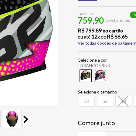
a partir de:
5
759,90
à vista no pix
R$
799
,
89
no cartão
12
R$
66
,
65
ou até
x de
Ver todas opções de pagamen
:
BRANCO/PINK
54
56
58
Compre junto