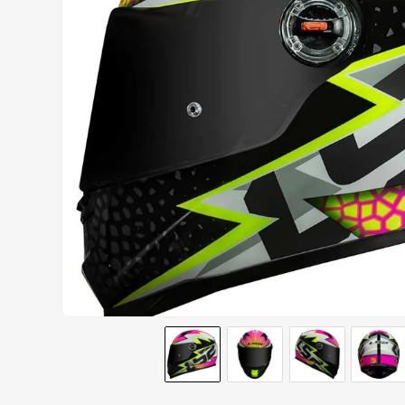
CALÇA
9
º
BOTAS
10
º