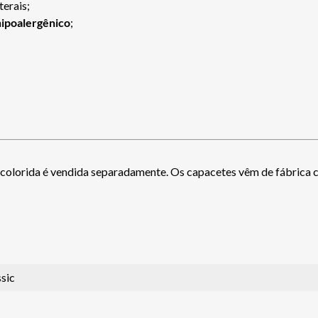
terais;
hipoalergênico
;
 colorida é vendida separadamente. Os capacetes vêm de fábrica co
sic