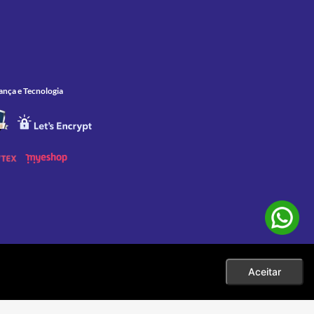
ança e Tecnologia
Aceitar
 as compras efetuadas no ato da sua exibição. Apenas aos pedidos
eço. |