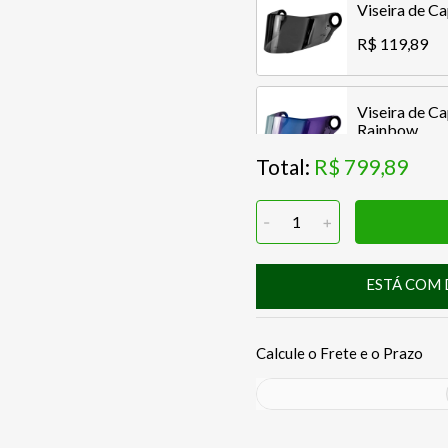
Viseira de 
R$ 119,89
Viseira de C
Rainbow
Total:
R$ 799,89
R$ 119,89
-
1
+
Viseira de C
R$ 119,89
ESTÁ COM 
Viseira de C
Dourado
R$ 119,89
Viseira de C