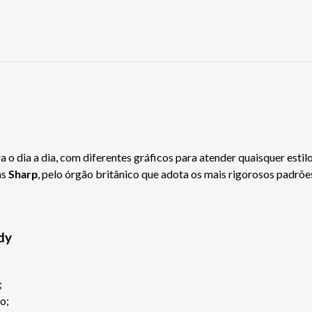
R$ 119,89
a o dia a dia, com diferentes gráficos para atender quaisquer estil
as
Sharp
, pelo órgão britânico que adota os mais rigorosos padrõ
dy
;
o;