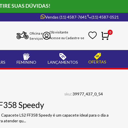
TIRE SUAS DÚVIDAS!
Vendas (11) 4587-7641
(11) 4587-0521
0
Oficina e
Serviços
OFERTAS
ARS
FEMININO
LANÇAMENTOS
:
sku
39977_437_0_54
FF358 Speedy
Capacete LS2 FF358 Speedy é um capacete ideal para o dia a
ara atender qu
...