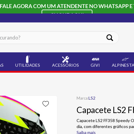
 FALE AGORA COM UM ATENDENTE NO WHATSAPP E 
CLIQUE AQUI
ando?
AS
UTILIDADES
ACESSÓRIOS
GIVI
ALPINEST
LS2
Capacete LS2 
Capacete LS2 FF358 Speedy O 
dia, com diferentes gráficos p
Saiba mais