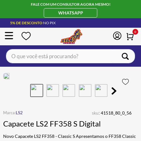
FALE COM UM CONSULTOR AGORA MESMO!
WHATSAPP
5% DE DESCONTO
NO PIX
0
O que você está procurando?
TERMOS MAIS BUSCADOS
CAPACETE LS2
1
º
BOTA
2
º
JAQUETA
3
º
ÓCULOS SOLAR
:
4
º
LS2
sku
41518_80_0_56
Capacete LS2 FF358 S Digital
LUVA
5
º
BAU
6
º
Novo Capacete LS2 FF358 - Classic S Apresentamos o FF358 Classic