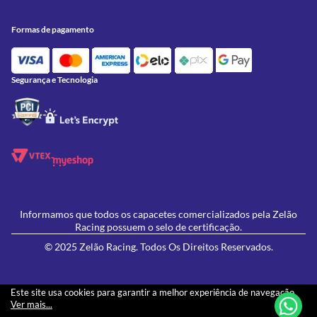
Conheça a Zelão Racing
Trocas e Devoluções
Acessórios
Onde Estamos
Formas de Pagamento
Utilidades
Formas de pagamento
Contato
Política de Frete Grátis
GIVI
Blog
Política de Privacidade
Feminino
Oficina/Serviços
Política de Campanhas e promoções
Lançamentos
Segurança e Tecnologia
Ofertas
Informamos que todos os capacetes comercializados pela Zelão
Racing possuem o selo de certificação.
© 2025 Zelão Racing. Todos Os Direitos Reservados.
Este site usa cookies para garantir a melhor experiência de navegação.
Ver mais...