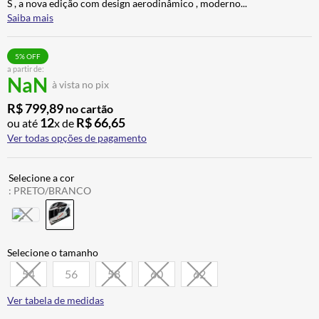
S , a nova edição com design aerodinâmico , moderno
...
CALÇA
7
º
Saiba mais
ALPINESTAR
8
º
5
% OFF
AIROH
9
º
a partir de:
NaN
à vista no pix
BOTAS
10
º
R$
799
,
89
no cartão
12
R$
66
,
65
ou até
x de
Ver todas opções de pagamento
:
PRETO/BRANCO
54
56
58
60
62
Ver tabela de medidas