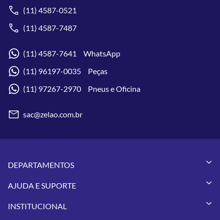
(11) 4587-0521
(11) 4587-7487
(11) 4587-7641 WhatsApp
(11) 96197-0035 Peças
(11) 97267-2970 Pneus e Oficina
sac@zelao.com.br
DEPARTAMENTOS
Capacetes
AJUDA E SUPORTE
Vestuários
Minha Conta
Pneus
INSTITUCIONAL
Meus Pedidos
Peças