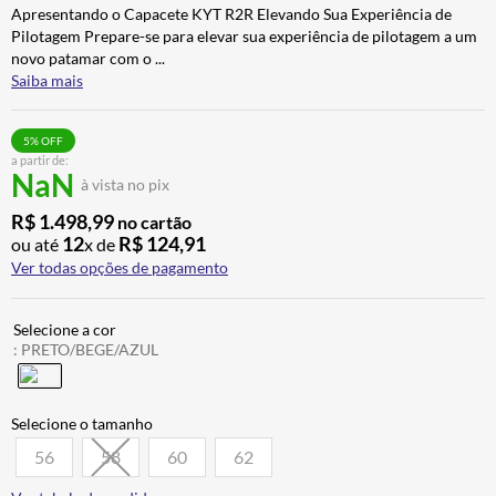
Apresentando o Capacete KYT R2R Elevando Sua Experiência de
ALPINESTAR
7
º
Pilotagem Prepare-se para elevar sua experiência de pilotagem a um
AIROH
8
º
novo patamar com o
...
Saiba mais
CALÇA
9
º
BOTAS
10
º
5
% OFF
a partir de:
NaN
à vista no pix
R$
1
.
498
,
99
no cartão
12
R$
124
,
91
ou até
x de
Ver todas opções de pagamento
:
PRETO/BEGE/AZUL
56
58
60
62