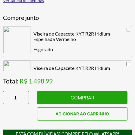
Ver tabela de medidas
Compre junto
Viseira de Capacete KYT R2R Iridium
Espelhada Vermelho
Esgotado
Viseira de Capacete KYT R2R Iridium
Espelhada Cromada espelhada
Total:
R$ 1.498,99
R$ 263,89
-
1
+
COMPRAR
Viseira de Capacete KYT R2R Iridium
Espelhada Rainbow
ADICIONAR AO CARRINHO
Esgotado
ESTÁ COM DÚVIDAS? COMPRE PELO WHATSAPP!