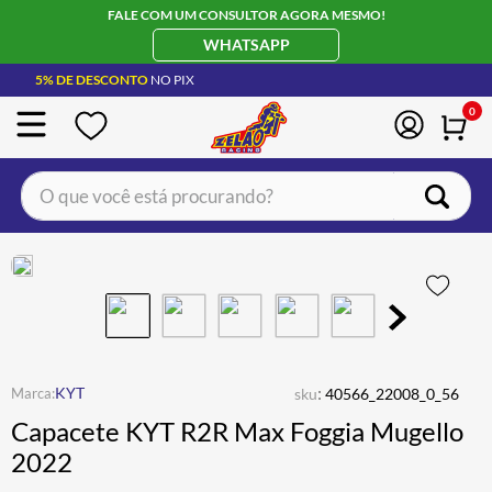
FALE COM UM CONSULTOR AGORA MESMO!
WHATSAPP
5% DE DESCONTO
NO PIX
0
O que você está procurando?
TERMOS MAIS BUSCADOS
CAPACETE LS2
1
º
BOTA
2
º
JAQUETA
3
º
ÓCULOS SOLAR
:
4
º
KYT
sku
40566_22008_0_56
Capacete KYT R2R Max Foggia Mugello
LUVA
5
º
2022
BAU
6
º