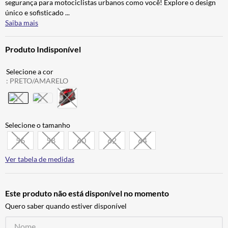
segurança para motociclistas urbanos como você! Explore o design
ALPINESTAR
7
º
único e sofisticado
...
Saiba mais
AIROH
8
º
CALÇA
9
º
Produto Indisponível
BOTAS
10
º
:
PRETO/AMARELO
56
58
60
62
64
Ver tabela de medidas
Este produto não está disponível no momento
Quero saber quando estiver disponível