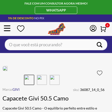
FALE COM UM CONSULTOR AGORA MESMO!
WHATSAPP
5% DE DESCONTO
NO PIX
0
O que você está procurando?
TERMOS MAIS BUSCADOS
CAPACETE LS2
1
º
BOTA
2
º
JAQUETA
3
º
ÓCULOS SOLAR
:
4
º
GIVI
sku
36087_14_0_56
Capacete Givi 50.5 Camo
LUVA
5
º
BAU
6
º
Capacete Givi 50.5 Camo - O equilíbrio perfeito entre estilo e