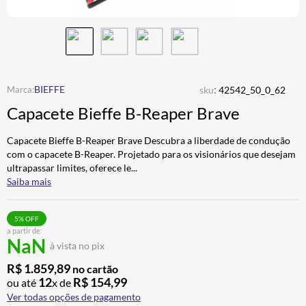
CALÇA
7
º
ALPINESTAR
8
º
AIROH
9
º
BOTAS
10
º
:
BIEFFE
sku
42542_50_0_62
Capacete Bieffe B-Reaper Brave
Capacete Bieffe B-Reaper Brave Descubra a liberdade de condução
com o capacete B-Reaper. Projetado para os visionários que desejam
ultrapassar limites, oferece le
...
Saiba mais
5
% OFF
a partir de:
NaN
à vista no pix
R$
1
.
859
,
89
no cartão
12
R$
154
,
99
ou até
x de
Ver todas opções de pagamento