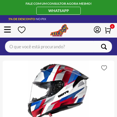
FALE COM UM CONSULTOR AGORA MESMO!
WHATSAPP
5% DE DESCONTO
NO PIX
0
O que você está procurando?
TERMOS MAIS BUSCADOS
CAPACETE LS2
1
º
BOTA
2
º
JAQUETA
3
º
ÓCULOS SOLAR
4
º
LUVA
5
º
BAU
6
º