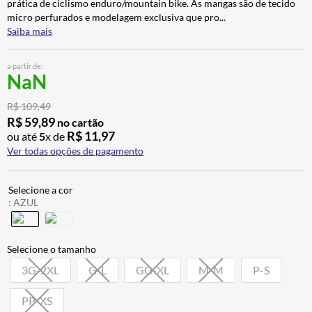
prática de ciclismo enduro/mountain bike. As mangas são de tecido
BAU
7
º
micro perfurados e modelagem exclusiva que pro
...
Saiba mais
CALÇA
8
º
AIROH
9
º
a partir de:
NaN
BOTAS
10
º
R$
109
,
49
R$
59
,
89
no cartão
R$
11
,
97
ou até
5
x de
Ver todas opções de pagamento
:
AZUL
3G-2XL
G-L
GG-XL
M-M
P-S
PP-XS