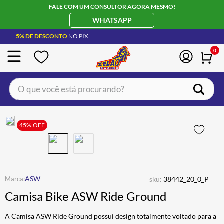
FALE COM UM CONSULTOR AGORA MESMO!
WHATSAPP
5% DE DESCONTO
NO PIX
0
O que você está procurando?
TERMOS MAIS BUSCADOS
CAPACETE LS2
45%
OFF
1
º
BOTA
2
º
JAQUETA
3
º
ÓCULOS SOLAR
:
4
º
ASW
sku
38442_20_0_P
Camisa Bike ASW Ride Ground
LUVA
5
º
ALPINESTAR
6
º
A Camisa ASW Ride Ground possui design totalmente voltado para a