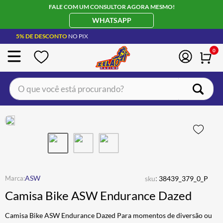
FALE COM UM CONSULTOR AGORA MESMO!
WHATSAPP
5% DE DESCONTO
NO PIX
0
O que você está procurando?
TERMOS MAIS BUSCADOS
CAPACETE LS2
1
º
BOTA
2
º
JAQUETA
3
º
ÓCULOS SOLAR
:
4
º
ASW
sku
38439_379_0_P
Camisa Bike ASW Endurance Dazed
LUVA
5
º
BAU
6
º
Camisa Bike ASW Endurance Dazed Para momentos de diversão ou