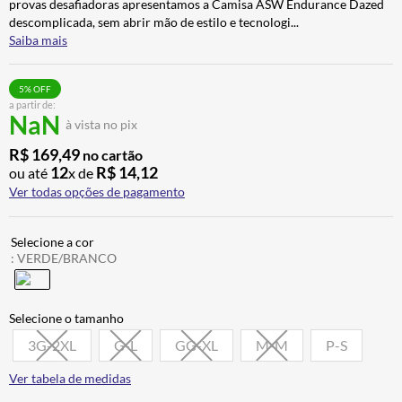
provas desafiadoras apresentamos a Camisa ASW Endurance Dazed
ALPINESTAR
7
º
descomplicada, sem abrir mão de estilo e tecnologi
...
Saiba mais
AIROH
8
º
CALÇA
9
º
5
% OFF
a partir de:
BOTAS
10
º
NaN
à vista no pix
R$
169
,
49
no cartão
12
R$
14
,
12
ou até
x de
Ver todas opções de pagamento
:
VERDE/BRANCO
3G-2XL
G-L
GG-XL
M-M
P-S
Ver tabela de medidas