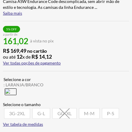
Camisa ASW Endurance Code descomplicada, sem abrir mão de
CALÇA
7
º
estilo e tecnologia. As camisas da linha Endurance
...
Saiba mais
ALPINESTAR
8
º
AIROH
9
º
5
% OFF
a partir de:
BOTAS
10
º
161,02
à vista no pix
R$
169
,
49
no cartão
12
R$
14
,
12
ou até
x de
Ver todas opções de pagamento
:
LARANJA/BRANCO
3G-2XL
G-L
GG-XL
M-M
P-S
Ver tabela de medidas