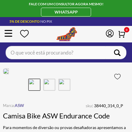
FALE COM UM CONSULTOR AGORA MESMO!
WHATSAPP
5% DE DESCONTO
NO PIX
0
O que você está procurando?
TERMOS MAIS BUSCADOS
CAPACETE LS2
1
º
BOTA
2
º
JAQUETA
3
º
ÓCULOS SOLAR
:
4
º
ASW
sku
38440_314_0_P
Camisa Bike ASW Endurance Code
LUVA
5
º
BAU
6
º
Para momentos de diversão ou provas desafiadoras apresentamos a