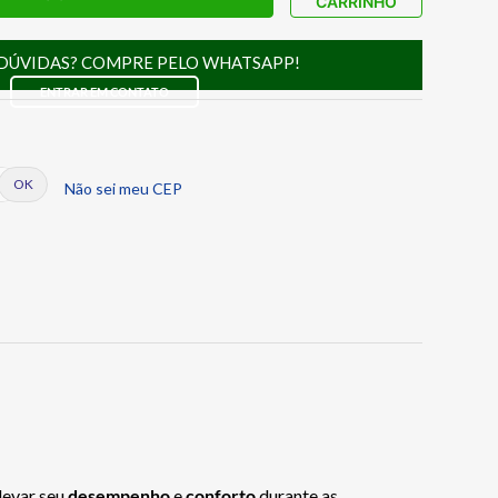
CARRINHO
DÚVIDAS? COMPRE PELO WHATSAPP!
ENTRAR EM CONTATO
Não sei meu CEP
elevar seu
desempenho
e
conforto
durante as