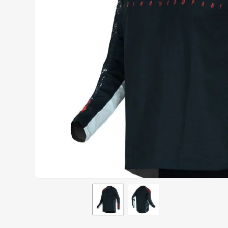
CALÇA
9
º
BOTAS
10
º