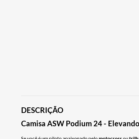
DESCRIÇÃO
Camisa ASW Podium 24 - Elevando
Se você é um piloto apaixonado pelo
motocross
ou
tril