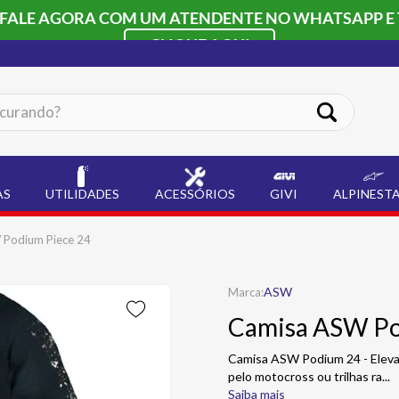
 FALE AGORA COM UM ATENDENTE NO WHATSAPP E 
CLIQUE AQUI
ando?
AS
UTILIDADES
ACESSÓRIOS
GIVI
ALPINEST
 Podium Piece 24
ASW
Camisa ASW Po
Camisa ASW Podium 24 - Eleva
pelo motocross ou trilhas ra
...
Saiba mais