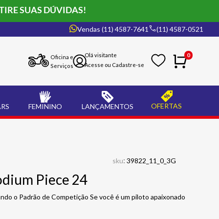
TIRE SUAS DÚVIDAS!
Vendas (11) 4587-7641
(11) 4587-0521
0
Oficina e
Serviços
OFERTAS
ARS
FEMININO
LANÇAMENTOS
:
sku
39822_11_0_3G
dium Piece 24
ndo o Padrão de Competição Se você é um piloto apaixonado