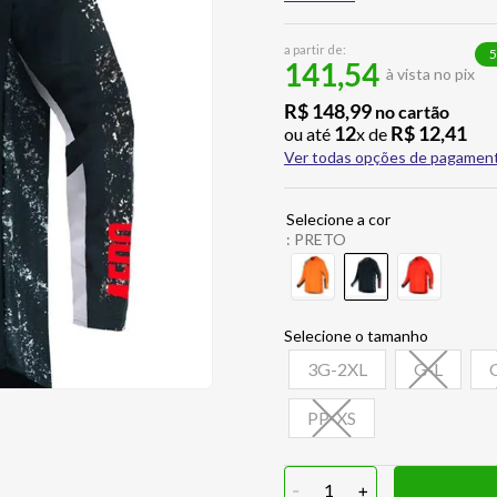
a partir de:
5
141,54
à vista no pix
R$
148
,
99
no cartão
12
R$
12
,
41
ou até
x de
Ver todas opções de pagamen
:
PRETO
3G-2XL
G-L
PP-XS
-
1
+