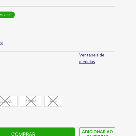
% OFF
to
Ver tabela de
medidas
GG-XL
M-M
P-S
ADICIONAR AO
COMPRAR