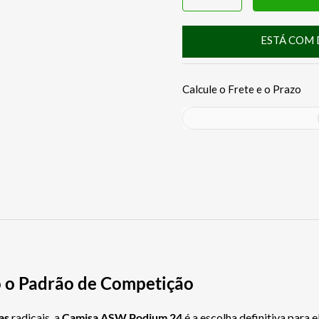
ESTÁ COM 
 o Padrão de Competição
has
radicais, a
Camisa ASW Podium 24
é a escolha definitiva para 